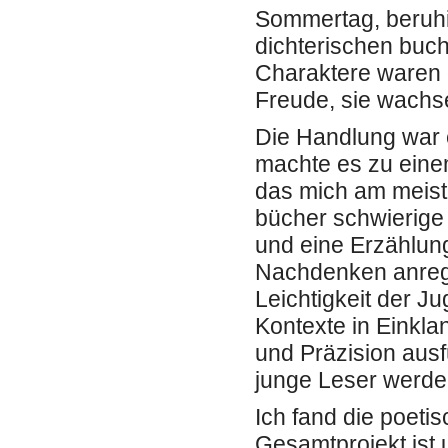
Sommertag, beruhi
dichterischen buc
Charaktere waren 
Freude, sie wachs
Die Handlung war 
machte es zu eine
das mich am meiste
bücher schwierige
und eine Erzählung
Nachdenken anrege
Leichtigkeit der Ju
Kontexte in Einklan
und Präzision ausf
junge Leser werde
Ich fand die poeti
Gesamtprojekt ist 