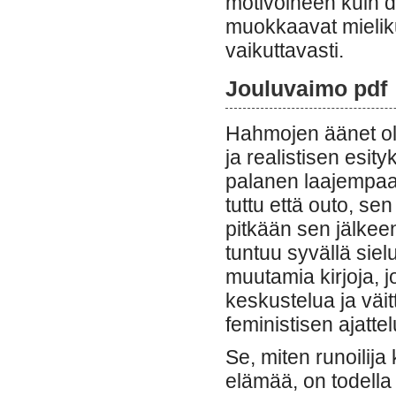
motivoineen kuin du
muokkaavat mieliku
vaikuttavasti.
Jouluvaimo pdf
Hahmojen äänet oliv
ja realistisen esit
palanen laajempaa
tuttu että outo, sen
pitkään sen jälkee
tuntuu syvällä sie
muutamia kirjoja, 
keskustelua ja väit
feministisen ajatt
Se, miten runoilija
elämää, on todella