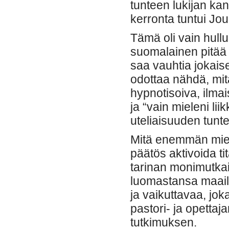
tunteen lukijan kan
kerronta tuntui Jo
Tämä oli vain hullu
suomalainen pitää s
saa vauhtia jokais
odottaa nähdä, mitä
hypnotisoiva, ilma
ja “vain mieleni lii
uteliaisuuden tunt
Mitä enemmän mietin
päätös aktivoida ti
tarinan monimutka
luomastansa maail
ja vaikuttavaa, jo
pastori- ja opetta
tutkimuksen.