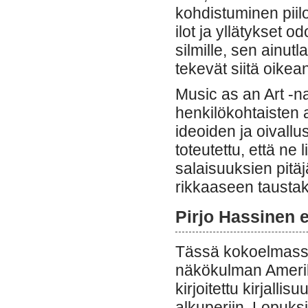
kohdistuminen pii
ilot ja yllätykset o
silmille, sen ainut
tekevät siitä oike
Music as an Art -nar
henkilökohtaisten 
ideoiden ja oivallu
toteutettu, että ne 
salaisuuksien pitäjä
rikkaaseen taustake
Pirjo Hassinen e
Tässä kokoelmassa 
näkökulman Amerika
kirjoitettu kirjall
alkuperiin. Lopuksi