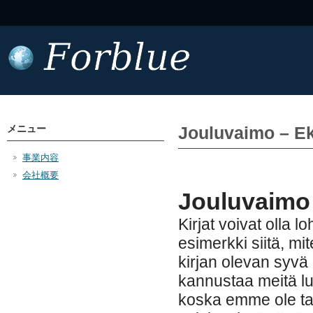
メニュー
Jouluvaimo – Ek
事業内容
会社概要
Jouluvaimo 
Kirjat voivat olla 
esimerkki siitä, mi
kirjan olevan syvä 
kannustaa meitä 
koska emme ole tar