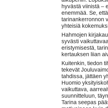
hyvästä viinistä –
enemmää. Se, että 
tarinankerronnon v
yhteisiä kokemuksia
Hahmojen kirjakaupp
syvästi vaikuttavaa
eristymisestä, tar
kertauksen liian a
Kuitenkin, tiedon t
tekevät Jouluvaim
tahdissa, jättäen 
Huomio yksityiskoh
vaikuttava, aarreai
suunnitteluun, täynn
Tarina seepas pääs