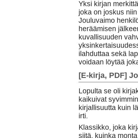
Yksi kirjan merkitt
joka on joskus nii
Jouluvaimo henkilö
heräämisen jälkeen. 
kuvallisuuden vahv
yksinkertaisuudess
ilahduttaa sekä lap
voidaan löytää jok
[E-kirja, PDF] 
Lopulta se oli kirja
kaikuivat syvimmin
kirjallisuutta kuin
irti.
Klassikko, joka ki
siitä, kuinka monta