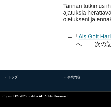
Tarinan tutkimus i
ajatuksia herättävä
oletukseni ja enna
←「
Als Gott Ha
へ 次の記
トップ
事業内容
Copyright© 2026 Forblue All Rights Reserved.