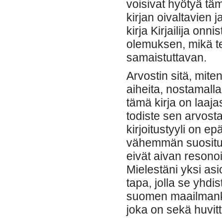
voisivat hyötyä t
kirjan oivaltavien
kirja Kirjailija on
olemuksen, mikä t
samaistuttavan.
Arvostin sitä, miten
aiheita, nostamalla
tämä kirja on laaja
todiste sen arvost
kirjoitustyyli on e
vähemmän suosituis
eivät aivan resono
Mielestäni yksi asi
tapa, jolla se yhdi
suomen maailmankai
joka on sekä huvitt