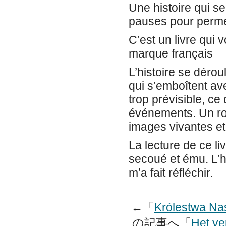
Une histoire qui s
pauses pour permet
C’est un livre qui 
marque français
L’histoire se déro
qui s’emboîtent ave
trop prévisible, ce
événements. Un ro
images vivantes et 
La lecture de ce li
secoué et ému. L’hi
m’a fait réfléchir.
←「
Królestwa Nas
の記事へ「
Het ve