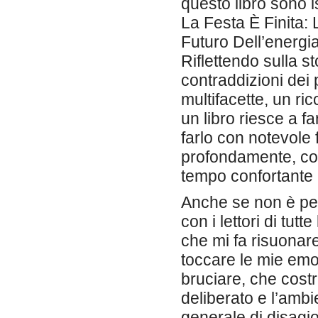
questo libro sono 
La Festa È Finita:
Futuro Dell’energi
Riflettendo sulla s
contraddizioni dei 
multifacette, un ri
un libro riesce a f
farlo con notevole 
profondamente, co
tempo confortante 
Anche se non è perf
con i lettori di tu
che mi fa risuonare 
toccare le mie emoz
bruciare, che costr
deliberato e l’amb
generale di disagio