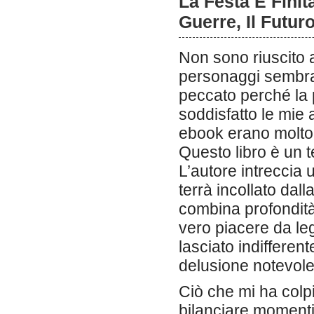
La Festa È Fini
Guerre, Il Futur
Non sono riuscito a
personaggi sembrav
peccato perché la
soddisfatto le mie a
ebook erano molto 
Questo libro è un 
L’autore intreccia
terrà incollato dall
combina profondit
vero piacere da le
lasciato indifferen
delusione notevole
Ciò che mi ha colpi
bilanciare momenti