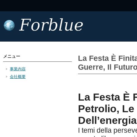
メニュー
La Festa È Fini
Guerre, Il Futuro
事業内容
会社概要
La Festa È 
Petrolio, Le
Dell’energi
I temi della perse