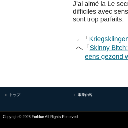
J’ai aimé la Le sec
difficiles avec sen
sont trop parfaits.
←「
Kriegskling
へ「
Skinny Bitch
eens gezond wi
トップ
事業内容
Copyright© 2026 Forblue All Rights Reserved.