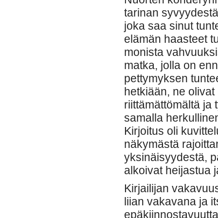
tarinan syvyydestä
joka saa sinut tun
elämän haasteet tu
monista vahvuuksis
matka, jolla on enn
pettymyksen tuntees
hetkiään, ne olivat
riittämättömältä ja
samalla herkullinen,
Kirjoitus oli kuvi
näkymästä rajoitt
yksinäisyydestä, pa
alkoivat heijastua 
Kirjailijan vakavuus
liian vakavana ja i
epäkiinnostavuutta