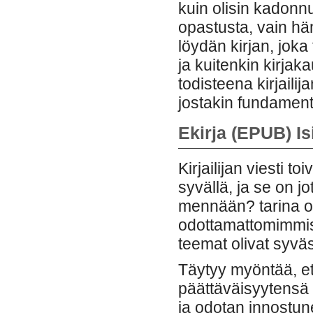
kuin olisin kadonnu
opastusta, vain hä
löydän kirjan, jok
ja kuitenkin kirjak
todisteena kirjailij
jostakin fundament
Ekirja (EPUB) I
Kirjailijan viesti t
syvällä, ja se on jo
mennään? tarina on 
odottamattomimmis
teemat olivat syväs
Täytyy myöntää, et
päättäväisyytensä 
ja odotan innostun