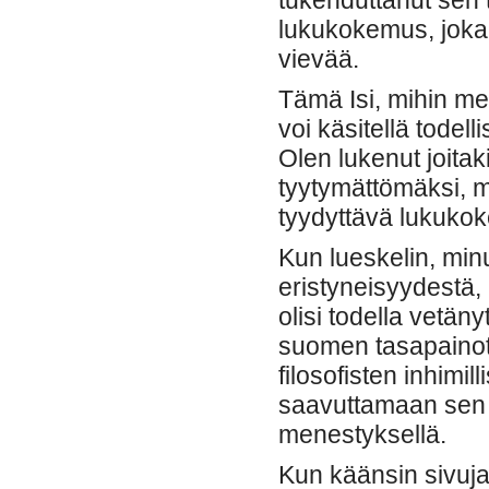
tukehduttanut sen 
lukukokemus, joka o
vievää.
Tämä Isi, mihin me
voi käsitellä todelli
Olen lukenut joitaki
tyytymättömäksi, mut
tyydyttävä lukuko
Kun lueskelin, minu
eristyneisyydestä, 
olisi todella vetän
suomen tasapainot
filosofisten inhimi
saavuttamaan sen 
menestyksellä.
Kun käänsin sivuja,