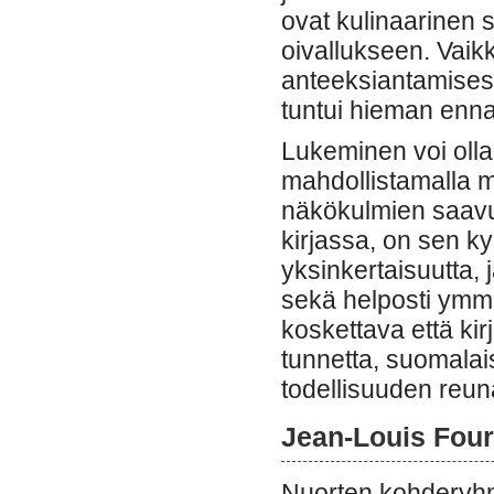
ovat kulinaarinen se
oivallukseen. Vaik
anteeksiantamisest
tuntui hieman ennak
Lukeminen voi olla
mahdollistamalla m
näkökulmien saavut
kirjassa, on sen k
yksinkertaisuutta, j
sekä helposti ymmä
koskettava että kir
tunnetta, suomalais
todellisuuden reun
Jean-Louis Fourn
Nuorten kohderyhmä