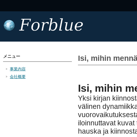
メニュー
Isi, mihin mennä
事業内容
会社概要
Isi, mihin 
Yksi kirjan kiinno
välinen dynamiikka,
vuorovaikutuksestaa
iloinnuttavat kuvat
hauska ja kiinnostav