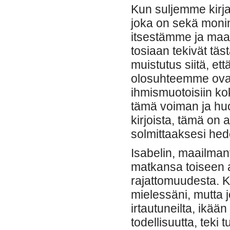
Kun suljemme kirj
joka on sekä moni
itsestämme ja maai
tosiaan tekivät täs
muistutus siitä, et
olosuhteemme ovat
ihmismuotoisiin ko
tämä voiman ja huo
kirjoista, tämä on 
solmittaaksesi hed
Isabelin, maailma
matkansa toiseen a
rajattomuudesta. K
mielessäni, mutta 
irtautuneilta, ikään 
todellisuutta, teki 