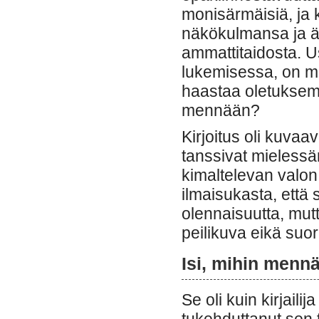
monisärmäisiä, ja k
näkökulmansa ja ään
ammattitaidosta. Us
lukemisessa, on ma
haastaa oletuksem
mennään?
Kirjoitus oli kuvaav
tanssivat mielessän
kimaltelevan valon. 
ilmaisukasta, että
olennaisuutta, mutt
peilikuva eikä suo
Isi, mihin menn
Se oli kuin kirjaili