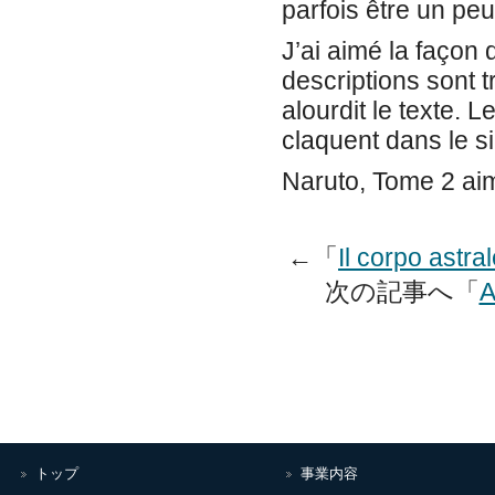
parfois être un peu
J’ai aimé la façon 
descriptions sont t
alourdit le texte.
claquent dans le si
Naruto, Tome 2 ai
←「
Il corpo astra
次の記事へ「
A
トップ
事業内容