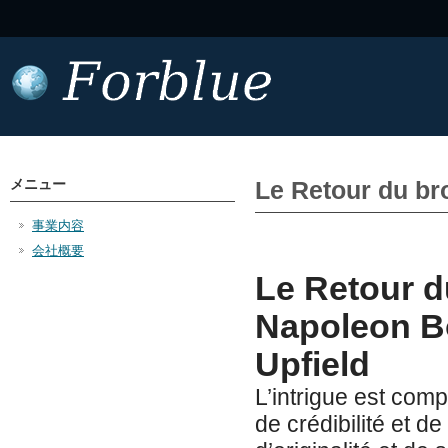
メニュー
Le Retour du br
事業内容
会社概要
Le Retour d
Napoleon Bo
Upfield
L’intrigue est com
de crédibilité et d