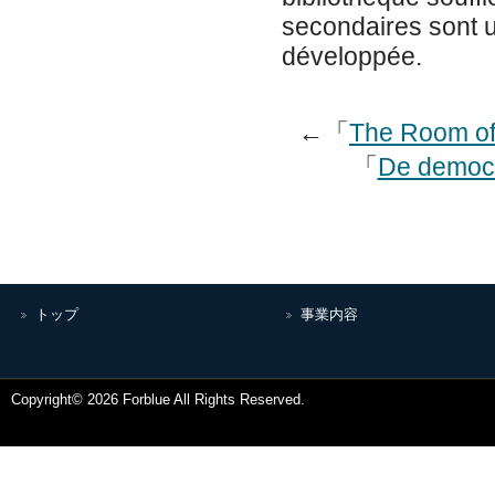
secondaires sont u
développée.
←「
The Room of 
「
De democr
トップ
事業内容
Copyright© 2026 Forblue All Rights Reserved.