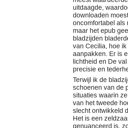
uitdaagde, waardo
downloaden moest 
oncomfortabel als 
maar het epub geen
bladzijden bladerd
van Cecilia, hoe i
aanpakken. Er is 
lichtheid en De v
precisie en tederh
Terwijl ik de bladz
schoenen van de p
situaties waarin z
van het tweede hoo
slecht ontwikkeld d
Het is een zeldzaa
genuanceerd is, zo