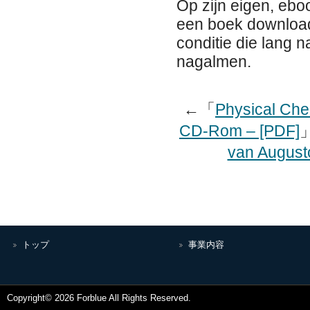
Op zijn eigen, ebo
een boek download
conditie die lang 
nagalmen.
←「
Physical Che
CD-Rom – [PDF]
van Augusto 
トップ
事業内容
Copyright© 2026 Forblue All Rights Reserved.