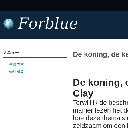
メニュー
De koning, de kei
事業内容
会社概要
De koning, d
Clay
Terwijl ik de besch
manier lezen het d
hoe deze thema’s d
zeldzaam om een bo