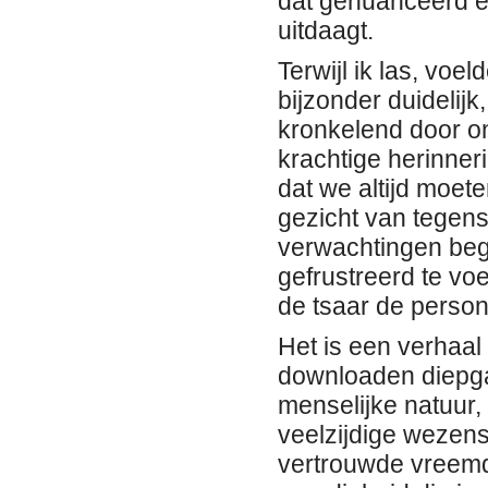
dat genuanceerd en
uitdaagt.
Terwijl ik las, vo
bijzonder duidelij
kronkelend door on
krachtige herinner
dat we altijd moete
gezicht van tegens
verwachtingen beg
gefrustreerd te v
de tsaar de perso
Het is een verhaal
downloaden diepga
menselijke natuur,
veelzijdige wezens
vertrouwde vreemd 