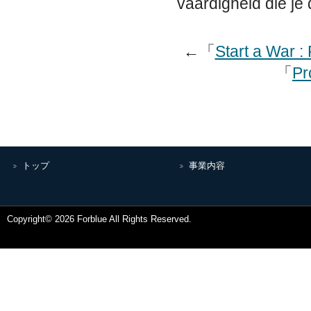
vaardigheid die je 
←「
Start a War 
「
Pr
トップ
事業内容
Copyright© 2026 Forblue All Rights Reserved.