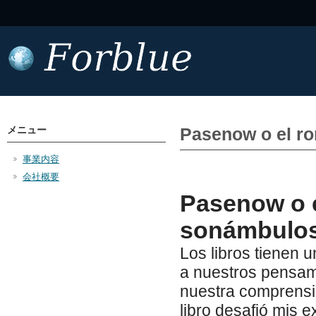
メニュー
Pasenow o el ro
事業内容
会社概要
Pasenow o e
sonámbulos
Los libros tienen 
a nuestros pensami
nuestra comprensió
libro desafió mis 