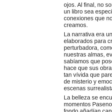
ojos. Al final, no 
un libro sea especi
conexiones que no
creamos.
La narrativa era 
elaborados para cr
perturbadora, com
nuestras almas, e
sabíamos que pose
hace que sus obras
tan vívida que par
de misterio y emoci
escenas surrealist
La belleza se encue
momentos Pasenow 
fondo añadían capa