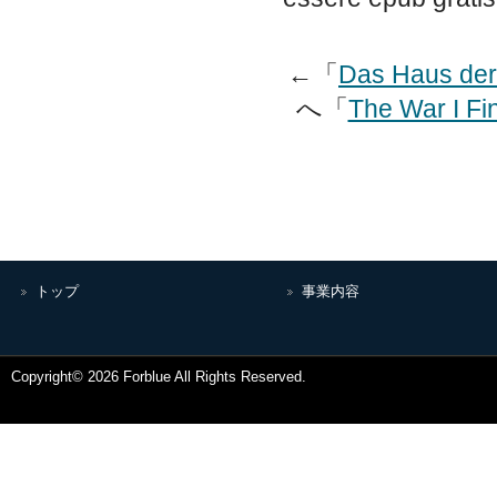
←「
Das Haus der
へ「
The War I Fi
トップ
事業内容
Copyright© 2026 Forblue All Rights Reserved.