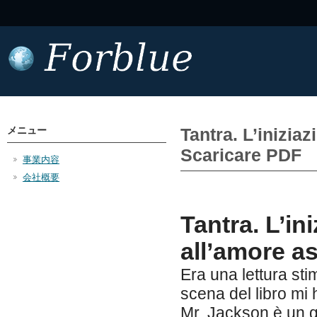
メニュー
Tantra. L’inizia
Scaricare PDF
事業内容
会社概要
Tantra. L’in
all’amore a
Era una lettura sti
scena del libro mi 
Mr. Jackson è un gio