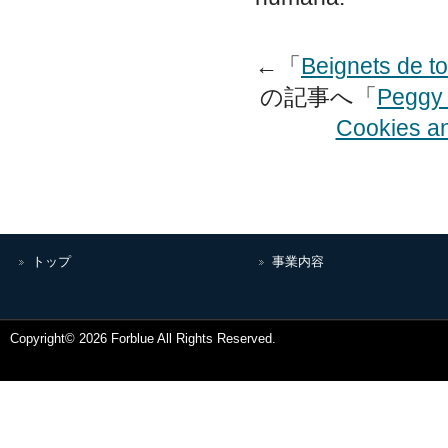
←「
Beignets de t
の記事へ「
Peggy 
Cookies an
トップ
事業内容
Copyright© 2026 Forblue All Rights Reserved.