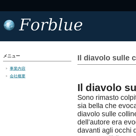
メニュー
Il diavolo sulle c
事業内容
会社概要
Il diavolo s
Sono rimasto colpit
sia bella che evoca
diavolo sulle colli
dell’autore era ev
davanti agli occhi