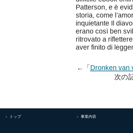
Patterson, e è evid
storia, come l’amo
inquietante Il diav
erano così ben svi
ritrovato a riflette
aver finito di legge
←「
Dronken van 
次の記
トップ
事業内容