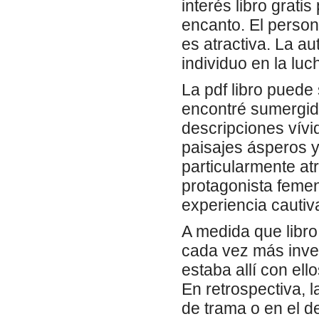
interés libro gratis
encanto. El persona
es atractiva. La au
individuo en la lu
La pdf libro pued
encontré sumergido
descripciones vív
paisajes ásperos y
particularmente at
protagonista femen
experiencia cautiv
A medida que libro
cada vez más inver
estaba allí con ell
En retrospectiva, l
de trama o en el d