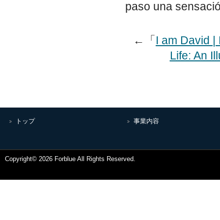
paso una sensación
←「
I am David |
Life: An I
トップ
事業内容
Copyright© 2026 Forblue All Rights Reserved.