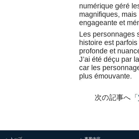
numérique géré les
magnifiques, mais l
engageante et mém
Les personnages so
histoire est parfo
profonde et nuancé
J’ai été déçu par l
car les personnage
plus émouvante.
次の記事へ「
トップ
事業内容