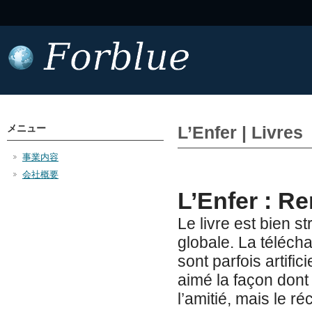
メニュー
L’Enfer | Livres
事業内容
会社概要
L’Enfer : Re
Le livre est bien 
globale. La téléch
sont parfois artifi
aimé la façon dont 
l’amitié, mais le ré