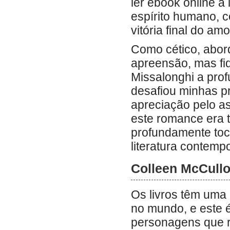
ler ebook online a
espírito humano, c
vitória final do am
Como cético, abord
apreensão, mas fi
Missalonghi a pro
desafiou minhas 
apreciação pelo a
este romance era 
profundamente toca
literatura contemp
Colleen McCullou
Os livros têm uma
no mundo, e este é
personagens que re