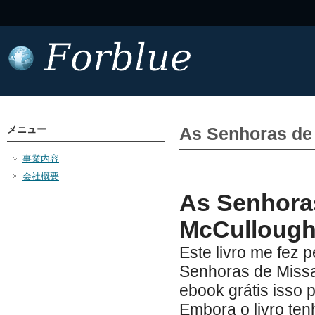
メニュー
As Senhoras de 
事業内容
会社概要
As Senhoras
McCulloug
Este livro me fez 
Senhoras de Missal
ebook grátis isso 
Embora o livro te