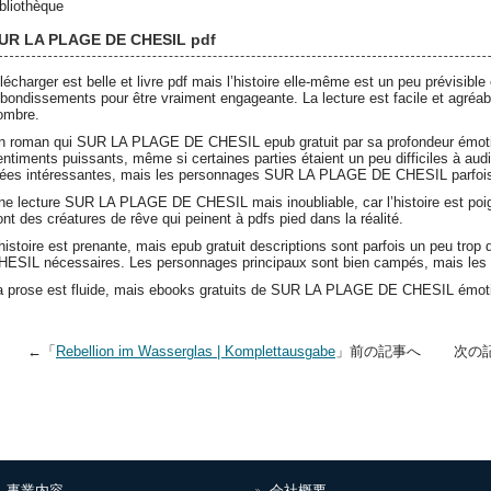
ibliothèque
UR LA PLAGE DE CHESIL pdf
élécharger est belle et livre pdf mais l’histoire elle-même est un peu prévisib
ebondissements pour être vraiment engageante. La lecture est facile et agréable,
ombre.
n roman qui SUR LA PLAGE DE CHESIL epub gratuit par sa profondeur émotio
entiments puissants, même si certaines parties étaient un peu difficiles à aud
dées intéressantes, mais les personnages SUR LA PLAGE DE CHESIL parfois
ne lecture SUR LA PLAGE DE CHESIL mais inoubliable, car l’histoire est po
ont des créatures de rêve qui peinent à pdfs pied dans la réalité.
’histoire est prenante, mais epub gratuit descriptions sont parfois un peu tr
HESIL nécessaires. Les personnages principaux sont bien campés, mais les 
a prose est fluide, mais ebooks gratuits de SUR LA PLAGE DE CHESIL émoti
←「
Rebellion im Wasserglas | Komplettausgabe
」前の記事へ 次の
事業内容
会社概要