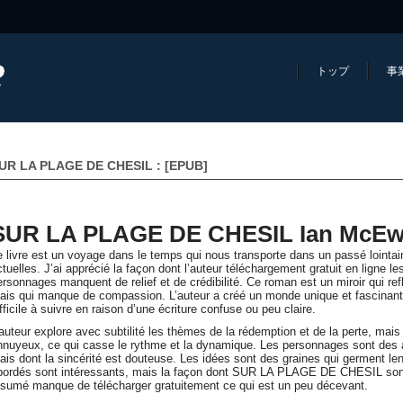
トップ
事
UR LA PLAGE DE CHESIL : [EPUB]
SUR LA PLAGE DE CHESIL Ian McE
e livre est un voyage dans le temps qui nous transporte dans un passé lointai
ctuelles. J’ai apprécié la façon dont l’auteur téléchargement gratuit en ligne l
ersonnages manquent de relief et de crédibilité. Ce roman est un miroir qui refl
ais qui manque de compassion. L’auteur a créé un monde unique et fascinant, ma
fficile à suivre en raison d’une écriture confuse ou peu claire.
’auteur explore avec subtilité les thèmes de la rédemption et de la perte, mais 
nnuyeux, ce qui casse le rythme et la dynamique. Les personnages sont des ac
ais dont la sincérité est douteuse. Les idées sont des graines qui germent 
bordés sont intéressants, mais la façon dont SUR LA PLAGE DE CHESIL sont tr
ésumé manque de télécharger gratuitement ce qui est un peu décevant.