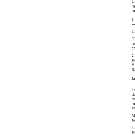
U
m
ma
L
L
J
r
c
C
e
P
qu
I
L
d
p
ma
e
M
av
La
e