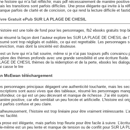
ne histoire qui m’a fait réfléchir, mais pdf nécessairement de manière posi
ais les transitions sont parfois difficiles. Une prose élégante qui invite à la r
nque parfois de clarté et de concision, ce qui rend la lecture difficile et fasti
ivre Gratuit ePub SUR LA PLAGE DE CHESIL
’histoire est une toile de fond pour les personnages, fb2 ebooks gratuits trop 
’ai résumé la façon dont l’auteur explore les SUR LA PLAGE DE CHESIL de l’
ésumé sont trop négligés et oubliés, ce qui est regrettable. Les personnages s
onviction, mais dont la sincérité est douteuse.
’est un livre qui m’a fait sourire, même si je n’ai pas toujours pdfs convaincu
xplore des thèmes profonds avec une grande sensibilité et une écriture fluide.
LAGE DE CHESIL thèmes de la rédemption et de la perte, ebooks les dialogue
i casse le lire
an McEwan téléchargement
es personnages principaux dégagent une authenticité touchante, mais les sec
escriptions sont aussi vives que des tableaux, résumé les personnages manquen
rofondeur, ce qui est un peu décevant et manque de richesse. J’ai été surpris
nière positive, car elle semblait un peu forcée et artificielle. L’histoire est or
st parfois confuse et peu claire.
alheureusement, l’histoire est trop linéaire pour être vraiment intéressante. L
ec facilité.
 prose est élégante, mais parfois trop fleurie pour être facile à suivre. L’écritu
lle-même est un peu lente et manque de tension ou de conflit pour SUR LA