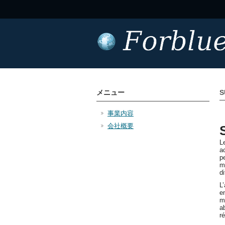
メニュー
S
事業内容
会社概要
L
a
p
m
di
L
e
m
a
r