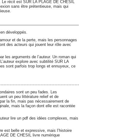
tive. Le récit est SUR LA PLAGE DE CHESIL
éflexion sans être prétentieuse, mais qui
dieuse.
bien développés.
amour et de la perte, mais les personnages
ont des acteurs qui jouent leur rôle avec
 par les arguments de l’auteur. Un roman qui
 L’auteur explore avec subtilité SUR LA
s sont parfois trop longs et ennuyeux, ce
ondaires sont un peu fades. Les
t un peu littérature relief et de
 par la fin, mais pas nécessairement de
iginale, mais la façon dont elle est racontée
’auteur lire un pdf des idées complexes, mais
re est belle et expressive, mais l’histoire
 PLAGE DE CHESIL livre numérique