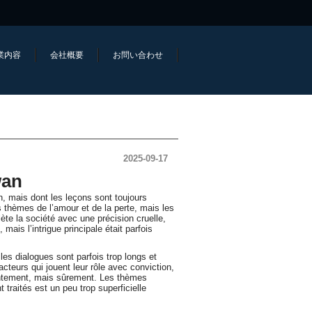
業内容
会社概要
お問い合わせ
2025-09-17
wan
n, mais dont les leçons sont toujours
es thèmes de l’amour et de la perte, mais les
ète la société avec une précision cruelle,
is l’intrigue principale était parfois
les dialogues sont parfois trop longs et
teurs qui jouent leur rôle avec conviction,
lentement, mais sûrement. Les thèmes
aités est un peu trop superficielle