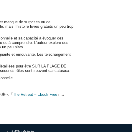
le et manque de surprises ou de
 mais l’histoire livres gratuits un peu trop
nnelle et sa capacité à évoquer des
io ou à comprendre. L’auteur explore des
 un peu plats.
ignante et émouvante. Les téléchargement
op détaillées pour être SUR LA PLAGE DE
seconds rôles sont souvent caricaturaux.
onnelle.
記事へ「
The Retreat – Ebook Free
」→
お問い合わせ