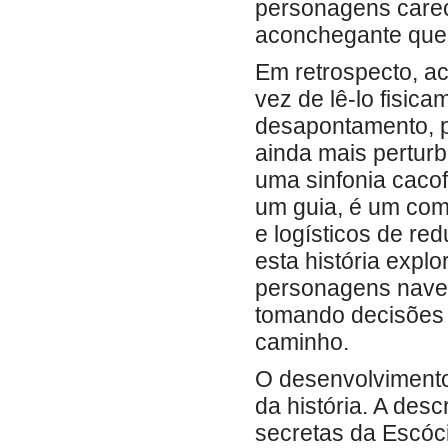
personagens carec
aconchegante que 
Em retrospecto, ac
vez de lê-lo fisic
desapontamento, p
ainda mais pertur
uma sinfonia caco
um guia, é um com
e logísticos de re
esta história expl
personagens nave
tomando decisões d
caminho.
O desenvolvimento
da história. A des
secretas da Escóc