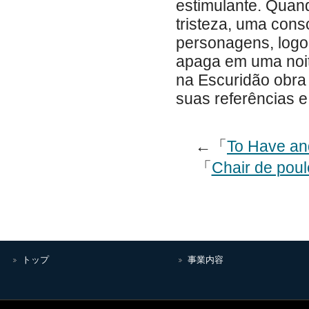
estimulante. Quan
tristeza, uma con
personagens, logo
apaga em uma noit
na Escuridão obra d
suas referências e
←「
To Have an
「
Chair de poul
トップ
事業内容