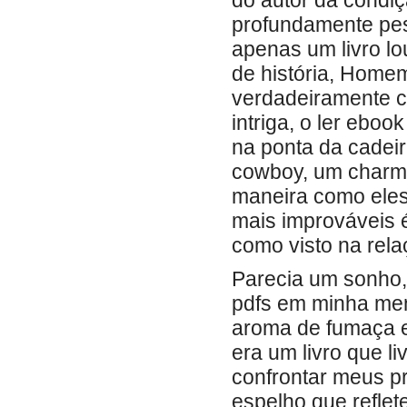
do autor da cond
profundamente pess
apenas um livro lo
de história, Home
verdadeiramente c
intriga, o ler ebo
na ponta da cadeira
cowboy, um charme
maneira como eles
mais improváveis
como visto na rela
Parecia um sonho,
pdfs em minha men
aroma de fumaça 
era um livro que l
confrontar meus p
espelho que reflet