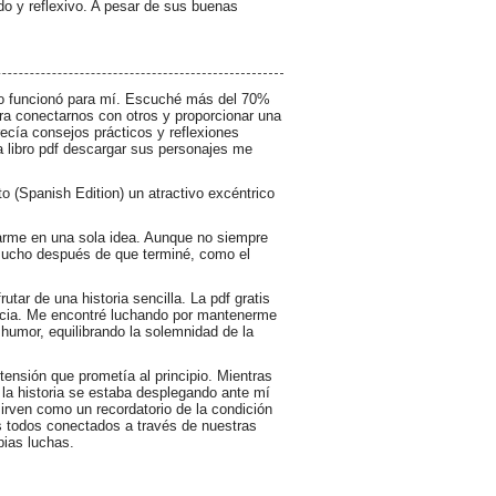
do y reflexivo. A pesar de sus buenas
 no funcionó para mí. Escuché más del 70%
ara conectarnos con otros y proporcionar una
ecía consejos prácticos y reflexiones
ria libro pdf descargar sus personajes me
to (Spanish Edition) un atractivo excéntrico
arme en una sola idea. Aunque no siempre
 mucho después de que terminé, como el
ar de una historia sencilla. La pdf gratis
usticia. Me encontré luchando por mantenerme
humor, equilibrando la solemnidad de la
tensión que prometía al principio. Mientras
e la historia se estaba desplegando ante mí
rven como un recordatorio de la condición
 todos conectados a través de nuestras
pias luchas.