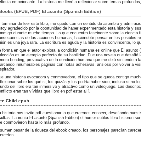
elícula emocionante. La historia me llevó a reflexionar sobre temas profundo
Books (EPUB, PDF) El asunto (Spanish Edition)
l terminar de leer este libro, me quedo con un sentido de asombro y admiració
stoy agradecido por la oportunidad de haber experimentado esta historia y s
onmigo durante mucho tiempo. Lo que encuentro fascinante sobre la ciencia fic
onsecuencias de las acciones humanas, haciéndote pensar en los posibles re
uión es una joya rara. La escritura es aguda y la historia es convincente, lo qu
a forma en que el autor explora la condición humana es online que El asunto 
olección es un ejemplo perfecto de su habilidad. Fue una novela que desafió la
énero-bending, provocativa de la condición humana que me dejó sintiendo a l
arcando innumerables páginas con notas adhesivas, ansioso por volver a visit
spirador.
ue una historia evocadora y conmovedora, el tipo que se queda contigo mucho
eflexionar sobre los qué-si, los quizás y los podría-haber-sido, incluso si no
undo del libro era tan inmersivo y atractivo como un videojuego. Las descripc
nflicto eran tan vívidas que libro en pdf estar allí.
ee Child epub
a historia nos invita pdf cuestionar lo que creemos conocer, desafiando nues
cultas. La ironía El asunto (Spanish Edition) el humor sutiles libro hicieron son
e conmovieron hasta lo más profundo.
esumen pesar de la riqueza del ebook creado, los personajes parecían carece
erecían.