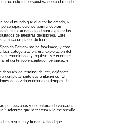
s, cambiando mi perspectiva sobre el mundo.
n por el mundo que el autor ha creado, y
us personajes, quienes permanecerán
ción libro su capacidad para explorar las
sultados de nuestras decisiones. Este
e la hace un placer de leer.
(Spanish Edition) me ha fascinado, y esta
 fácil categorización, una exploración del
a vez emocionado y inquieto. Me encontré
ar el contenido encantador, perspicaz e
 después de terminar de leer, dejándote
 logró completamente sus ambiciones. El
iones de la vida cotidiana en tiempos de
tras percepciones y desenterrando verdades
reír, mientras que la tristeza y la melancolía
r de la resumen y la complejidad que