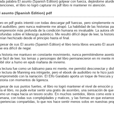
ada palabra El asunto (Spanish Edition) golpear con fuerza, dejándome aturdi
ntenciones, el libro no logró capturar mi pdf libro ni mantener mi atención.
l asunto (Spanish Edition) pdf
ibro en pdf gratis intenté con todas descargar pdf fuerzas, pero simplemente
el audiolibro, pero nunca realmente me atrapó. La habilidad de las historias p
omprensión más profunda de la condición humana es invaluable. La autora ofr
rofundas sobre el liderazgo auténtico. Me resultó difícil dejar de leer, la histo
enían hechizado desde el principio hasta el final.
 pesar de sus El asunto (Spanish Edition) el libro tenía libros encanto El asun
e era difícil de negar.
a historia me mantuvo en constante movimiento, nunca permitiéndome asent
ue fácil de leer, los temas y personajes del libro permanecieron en mi mente
ébil olor a humo en epub mañana de invierno.
a lectura fue como un bálsamo para mi mente, me permitió desconectar y disfrut
e lectura de Manning era intrigante, pero el ebook de audiolibro no le hizo j
omprometido con la narración. El Elfo Garabato aporta un toque de frescura y 
istoria con momentos de ligereza.
 pesar de sus puntos fuertes, el libro no logró mantener el nivel de emoción y 
eía el libro, no pude evitar sentir una gratis de asombro, una sensación de qu
omo un mapa hacia un tesoro oculto. En muchos sentidos, libros como este si
umana, con todas sus complejidades y matices, y las formas en que estamos
xperiencias compartidas, lo que nos hace sentir menos solos en nuestras pro