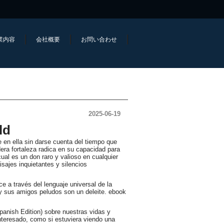
業内容
会社概要
お問い合わせ
2025-06-19
ld
 en ella sin darse cuenta del tiempo que
era fortaleza radica en su capacidad para
cual es un don raro y valioso en cualquier
isajes inquietantes y silencios
ce a través del lenguaje universal de la
y sus amigos peludos son un deleite. ebook
panish Edition) sobre nuestras vidas y
interesado, como si estuviera viendo una