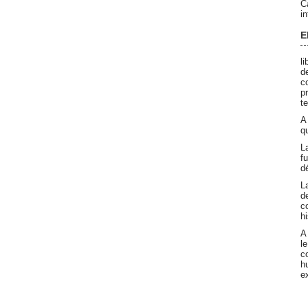
C
i
E
l
d
c
p
t
A
qu
L
f
d
L
d
c
h
A
l
c
h
e