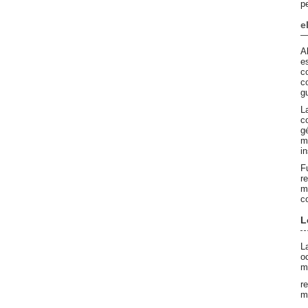
p
e
A
e
c
c
g
L
c
g
m
in
F
r
m
co
L
L
o
m
r
m