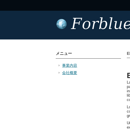
メニュー
E
事業内容
会社概要
L
p
i
l
c
L
c
g
U
e