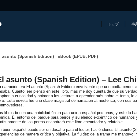
トップ
事
l asunto (Spanish Edition) | eBook (EPUB, PDF)
El asunto (Spanish Edition) – Lee Chi
a narración era El asunto (Spanish Edition) envolvente que uno podía perderse
asaba. Cuanto leer pienso en este libro, más me doy cuenta de que su verdad
nspirar la curiosidad y animar a los lectores a aprender más sobre el tema, lo 
ibro. Esta novela fue una clase magistral de narración atmosférica, con sus pa
onmovedores.
os libros tienen una habilidad única para unir a español personas, y este lo ha
omida. El entorno del parque para perros y su elenco excéntrico de humanos 
ratis amante de los perros encontrará este libro encantador y relatable.
n buen español puede ser un desafío para el lector, haciéndonos El asunto (S
xperiencias de manera crítica y objetiva. La fluidez de la trama me mantuvo 