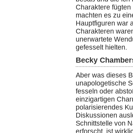
Charaktere fügten
machten es zu ein
Hauptfiguren war a
Charakteren waren
unerwartete Wend
gefesselt hielten.
Becky Chambers
Aber was dieses Bu
unapologetische Se
fesseln oder abst
einzigartigen Charm
polarisierendes Ku
Diskussionen auslö
Schnittstelle von 
erforscht, ist wirk