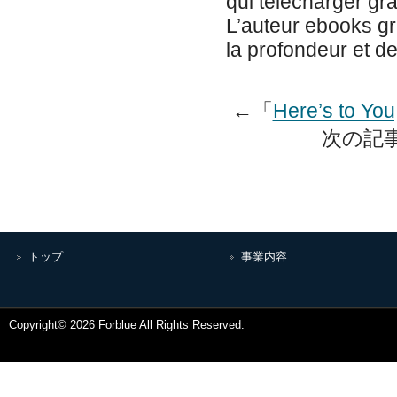
qui télécharger gra
L’auteur ebooks gr
la profondeur et de l
←「
Here’s to Yo
次の記
トップ
事業内容
Copyright© 2026 Forblue All Rights Reserved.