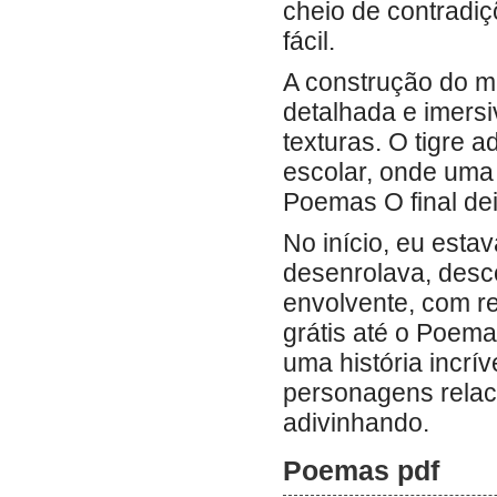
cheio de contradi
fácil.
A construção do mu
detalhada e imers
texturas. O tigre 
escolar, onde uma
Poemas O final deix
No início, eu esta
desenrolava, desc
envolvente, com r
grátis até o Poem
uma história incrí
personagens rela
adivinhando.
Poemas pdf