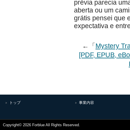
prévia parecia um
aberta ou um cami
grátis pensei que e
expectativa e entr
←「
Mystery Trai
[PDF, EPUB, eBo
トップ
事業内容
Copyright© 2026 Forblue All Rights Reserved.