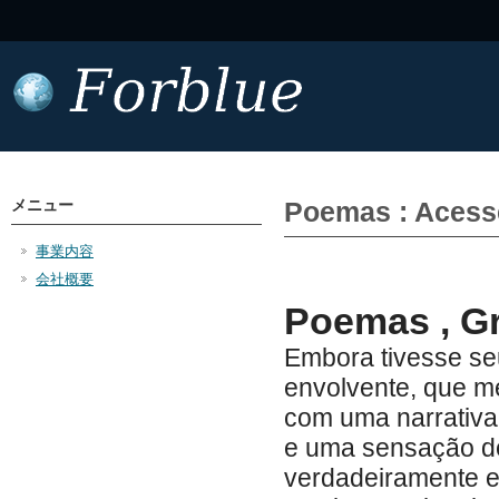
メニュー
Poemas : Acesse
事業内容
会社概要
Poemas , Gr
Embora tivesse seus
envolvente, que me
com uma narrativa
e uma sensação de 
verdadeiramente es