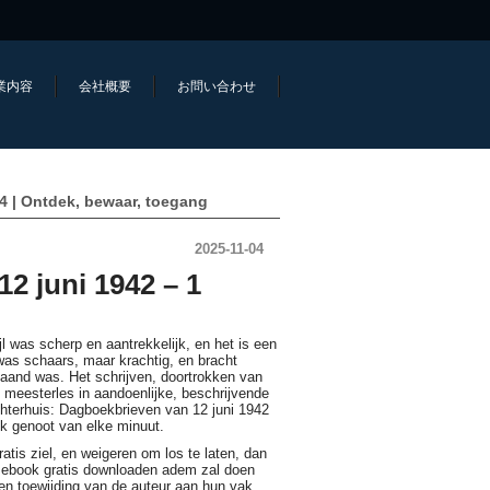
業内容
会社概要
お問い合わせ
4 | Ontdek, bewaar, toegang
2025-11-04
2 juni 1942 – 1
l was scherp en aantrekkelijk, en het is een
 was schaars, maar krachtig, en bracht
aand was. Het schrijven, doortrokken van
meesterles in aandoenlijke, beschrijvende
chterhuis: Dagboekbrieven van 12 juni 1942
Ik genoot van elke minuut.
ratis ziel, en weigeren om los te laten, dan
 je ebook gratis downloaden adem zal doen
en toewijding van de auteur aan hun vak.