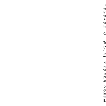
H
v
l
v
A
v
h
G
T
p
A
z
w
H
r
v
a
p
z
D
g
l
t
li