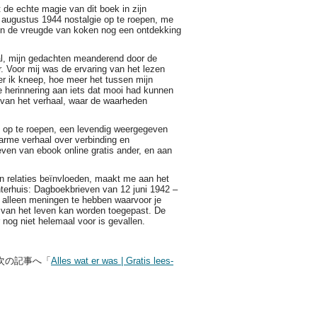
t de echte magie van dit boek in zijn
 augustus 1944 nostalgie op te roepen, me
 en de vreugde van koken nog een ontdekking
aal, mijn gedachten meanderend door de
. Voor mij was de ervaring van het lezen
er ik kneep, hoe meer het tussen mijn
ge herinnering aan iets dat mooi had kunnen
t van het verhaal, waar de waarheden
s op te roepen, een levendig weergegeven
warme verhaal over verbinding en
even van ebook online gratis ander, en aan
n relaties beïnvloeden, maakt me aan het
terhuis: Dagboekbrieven van 12 juni 1942 –
 alleen meningen te hebben waarvoor je
n van het leven kan worden toegepast. De
r nog niet helemaal voor is gevallen.
次の記事へ「
Alles wat er was | Gratis lees-