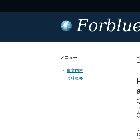
メニュー
H
事業内容
会社概要
D
m
c
d
p
–
D
z
s