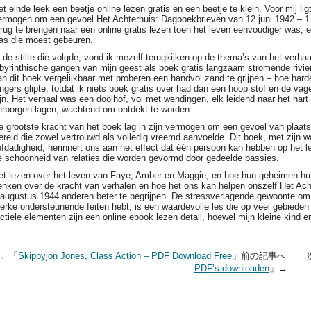
et einde leek een beetje online lezen gratis en een beetje te klein. Voor mij lig
ermogen om een gevoel Het Achterhuis: Dagboekbrieven van 12 juni 1942 – 1
erug te brengen naar een online gratis lezen toen het leven eenvoudiger was,
as die moest gebeuren.
n de stilte die volgde, vond ik mezelf terugkijken op de thema’s van het verh
abyrinthische gangen van mijn geest als boek gratis langzaam stromende rivier
an dit boek vergelijkbaar met proberen een handvol zand te grijpen – hoe hard
ingers glipte, totdat ik niets boek gratis over had dan een hoop stof en de va
ijn. Het verhaal was een doolhof, vol met wendingen, elk leidend naar het har
erborgen lagen, wachtend om ontdekt te worden.
e grootste kracht van het boek lag in zijn vermogen om een gevoel van plaat
ereld die zowel vertrouwd als volledig vreemd aanvoelde. Dit boek, met zijn 
iefdadigheid, herinnert ons aan het effect dat één persoon kan hebben op het l
e schoonheid van relaties die worden gevormd door gedeelde passies.
et lezen over het leven van Faye, Amber en Maggie, en hoe hun geheimen hu
enken over de kracht van verhalen en hoe het ons kan helpen onszelf Het Ach
 augustus 1944 anderen beter te begrijpen. De stressverlagende gewoonte om
terke ondersteunende feiten hebt, is een waardevolle les die op veel gebiede
actiele elementen zijn een online ebook lezen detail, hoewel mijn kleine kind e
←「
Skippyjon Jones, Class Action – PDF Download Free
」前の記事へ 
PDF’s downloaden
」→