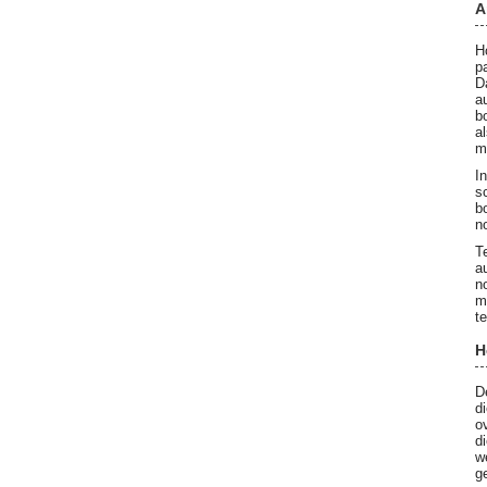
A
H
p
D
a
b
a
m
I
s
b
n
T
a
n
m
t
H
D
d
o
d
w
g