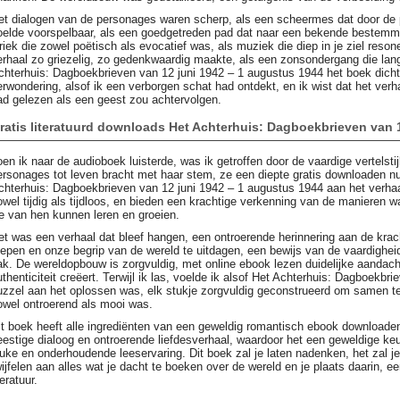
et dialogen van de personages waren scherp, als een scheermes dat door de p
oelde voorspelbaar, als een goedgetreden pad dat naar een bekende bestemmi
yriek die zowel poëtisch als evocatief was, als muziek die diep in je ziel reso
erhaal zo griezelig, zo gedenkwaardig maakte, als een zonsondergang die lan
chterhuis: Dagboekbrieven van 12 juni 1942 – 1 augustus 1944 het boek dicht
erwondering, alsof ik een verborgen schat had ontdekt, en ik wist dat het verha
ad gelezen als een geest zou achtervolgen.
ratis literatuurd downloads Het Achterhuis: Dagboekbrieven van 
oen ik naar de audioboek luisterde, was ik getroffen door de vaardige vertelst
ersonages tot leven bracht met haar stem, ze een diepte gratis downloaden n
chterhuis: Dagboekbrieven van 12 juni 1942 – 1 augustus 1944 aan het verhaa
owel tijdig als tijdloos, en bieden een krachtige verkenning van de manieren
e van hen kunnen leren en groeien.
et was een verhaal dat bleef hangen, een ontroerende herinnering aan de krac
oepen en onze begrip van de wereld te uitdagen, een bewijs van de vaardigheid
ak. De wereldopbouw is zorgvuldig, met online ebook lezen duidelijke aandacht
uthenticiteit creëert. Terwijl ik las, voelde ik alsof Het Achterhuis: Dagboekb
uzzel aan het oplossen was, elk stukje zorgvuldig geconstrueerd om samen te 
owel ontroerend als mooi was.
it boek heeft alle ingrediënten van een geweldig romantisch ebook downloade
eestige dialoog en ontroerende liefdesverhaal, waardoor het een geweldige keu
euke en onderhoudende leeservaring. Dit boek zal je laten nadenken, het zal 
wijfelen aan alles wat je dacht te boeken over de wereld en je plaats daarin
teratuur.