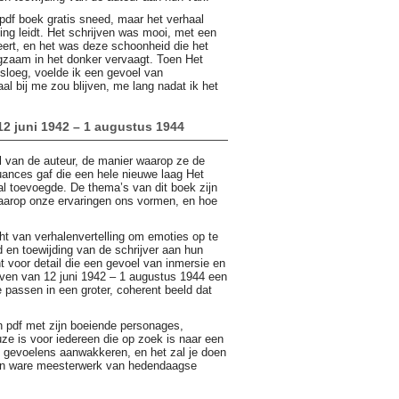
df boek gratis sneed, maar het verhaal
ng leidt. Het schrijven was mooi, met een
neert, en het was deze schoonheid die het
gzaam in het donker vervaagt. Toen Het
sloeg, voelde ik een gevoel van
al bij me zou blijven, me lang nadat ik het
12 juni 1942 – 1 augustus 1944
ijl van de auteur, de manier waarop ze de
uances gaf die een hele nieuwe laag Het
l toevoegde. De thema’s van dit boek zijn
 waarop onze ervaringen ons vormen, en hoe
ht van verhalenvertelling om emoties op te
 en toewijding van de schrijver aan hun
 voor detail die een gevoel van inmersie en
rieven van 12 juni 1942 – 1 augustus 1944 een
passen in een groter, coherent beeld dat
n pdf met zijn boeiende personages,
ze is voor iedereen die op zoek is naar een
je gevoelens aanwakkeren, en het zal je doen
, een ware meesterwerk van hedendaagse