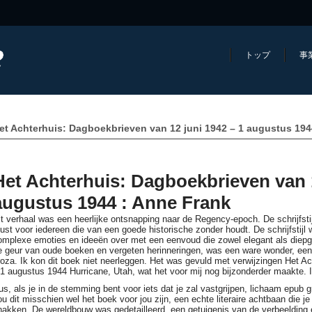
トップ
事
et Achterhuis: Dagboekbrieven van 12 juni 1942 – 1 augustus 194
Het Achterhuis: Dagboekbrieven van 1
augustus 1944 : Anne Frank
it verhaal was een heerlijke ontsnapping naar de Regency-epoch. De schrijfstij
ust voor iedereen die van een goede historische zonder houdt. De schrijfstijl
omplexe emoties en ideeën over met een eenvoud die zowel elegant als diepg
e geur van oude boeken en vergeten herinneringen, was een ware wonder, een 
roza. Ik kon dit boek niet neerleggen. Het was gevuld met verwijzingen Het A
 1 augustus 1944 Hurricane, Utah, wat het voor mij nog bijzonderder maakte. 
us, als je in de stemming bent voor iets dat je zal vastgrijpen, lichaam epub g
ou dit misschien wel het boek voor jou zijn, een echte literaire achtbaan die
nakken. De wereldbouw was gedetailleerd, een getuigenis van de verbeelding 