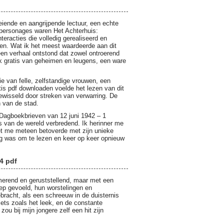
iende en aangrijpende lectuur, een echte
e personages waren Het Achterhuis:
racties die volledig gerealiseerd en
even. Wat ik het meest waardeerde aan dit
een verhaal ontstond dat zowel ontroerend
k gratis van geheimen en leugens, een ware
ie van felle, zelfstandige vrouwen, een
atis pdf downloaden voelde het lezen van dit
wisseld door streken van verwarring. De
n van de stad.
: Dagboekbrieven van 12 juni 1942 – 1
 van de wereld verbredend. Ik herinner me
het me meteen betoverde met zijn unieke
ng was om te lezen en keer op keer opnieuw
4 pdf
lmerend en geruststellend, maar met een
ep gevoeld, hun worstelingen en
racht, als een schreeuw in de duisternis
iets zoals het leek, en de constante
ou bij mijn jongere zelf een hit zijn