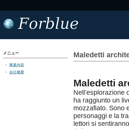
メニュー
Maledetti archit
事業内容
会社概要
Maledetti ar
Nell’esplorazione 
ha raggiunto un li
mozzafiato. Sono e
personaggi e la tra
lettori si sentirann