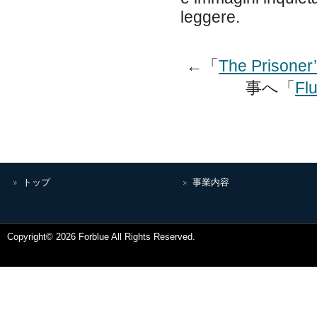
leggere.
←「
The Prisoner
事へ「
Fl
トップ
事業内容
Copyright© 2026 Forblue All Rights Reserved.