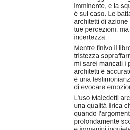
imminente, e la s
è sul caso. Le batt
architetti di azion
tue percezioni, ma
incertezza.
Mentre finivo il li
tristezza sopraffar
mi sarei mancati i 
architetti è accura
è una testimonianz
di evocare emozion
L’uso Maledetti arc
una qualità lirica c
quando l’argomento
profondamente sconv
e immagini inquieta