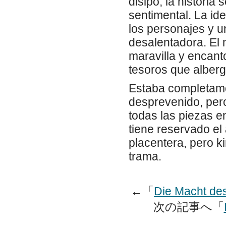
disipó, la histori
sentimental. La ide
los personajes y u
desalentadora. El 
maravilla y encant
tesoros que alberg
Estaba completament
desprevenido, pero
todas las piezas e
tiene reservado el 
placentera, pero k
trama.
←「
Die Macht de
次の記事へ「