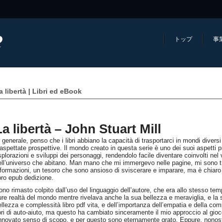
トップ
事
a libertà | Libri ed eBook
La libertà – John Stuart Mill
 generale, penso che i libri abbiano la capacità di trasportarci in mondi diversi
aspettate prospettive. Il mondo creato in questa serie è uno dei suoi aspetti più 
splorazioni e sviluppi dei personaggi, rendendolo facile diventare coinvolti nel
ell’universo che abitano. Man mano che mi immergevo nelle pagine, mi sono tro
nformazioni, un tesoro che sono ansioso di sviscerare e imparare, ma è chiaro
ibro epub dedizione.
ono rimasto colpito dall’uso del linguaggio dell’autore, che era allo stesso tem
ure realtà del mondo mentre rivelava anche la sua bellezza e meraviglia, e la 
ellezza e complessità libro pdf vita, e dell’importanza dell’empatia e della c
ibri di auto-aiuto, ma questo ha cambiato sinceramente il mio approccio al gio
innovato senso di scopo, e per questo sono eternamente grato. Eppure, nonost