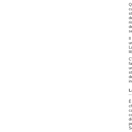
Q
c
s
d
r
d
s
I
un
L
l
C
f
u
s
d
i
L
È
c
c
c
d
pe
S