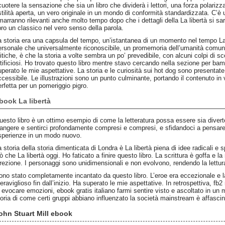
cuotere la sensazione che sia un libro che dividerà i lettori, una forza polariz
stilità aperta, un vero originale in un mondo di conformità standardizzata. C’è
imarranno rilevanti anche molto tempo dopo che i dettagli della La libertà si sa
ibro un classico nel vero senso della parola.
a storia era una capsula del tempo, un’istantanea di un momento nel tempo La
ersonale che universalmente riconoscibile, un promemoria dell’umanità comune 
ritiche, è che la storia a volte sembra un po’ prevedibile, con alcuni colpi d
rtificiosi. Ho trovato questo libro mentre stavo cercando nella sezione per bambi
uperato le mie aspettative. La storia e le curiosità sui hot dog sono presenta
ccessibile. Le illustrazioni sono un punto culminante, portando il contenuto in 
erfetta per un pomeriggio pigro.
book La libertà
uesto libro è un ottimo esempio di come la letteratura possa essere sia divert
iangere e sentirci profondamente compresi e compresi, e sfidandoci a pensare al
sperienze in un modo nuovo.
 storia della storia dimenticata di Londra è La libertà piena di idee radicali e spi
ò che La libertà oggi. Ho faticato a finire questo libro. La scrittura è goffa e 
irezione. I personaggi sono unidimensionali e non evolvono, rendendo la lettur
ono stato completamente incantato da questo libro. L’eroe era eccezionale e la
eraviglioso fin dall’inizio. Ha superato le mie aspettative. In retrospettiva, fb2
i evocare emozioni, ebook gratis italiano farmi sentire visto e ascoltato in un
toria di come certi gruppi abbiano influenzato la società mainstream è affascina
ohn Stuart Mill ebook