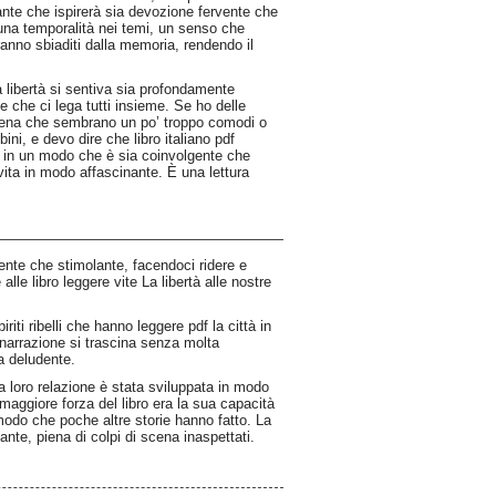
zante che ispirerà sia devozione fervente che
 una temporalità nei temi, un senso che
ranno sbiaditi dalla memoria, rendendo il
 libertà si sentiva sia profondamente
che ci lega tutti insieme. Se ho delle
i scena che sembrano un po’ troppo comodi o
ni, e devo dire che libro italiano pdf
te in un modo che è sia coinvolgente che
vita in modo affascinante. È una lettura
ente che stimolante, facendoci ridere e
le libro leggere vite La libertà alle nostre
riti ribelli che hanno leggere pdf la città in
la narrazione si trascina senza molta
a deludente.
 loro relazione è stata sviluppata in modo
 maggiore forza del libro era la sua capacità
 modo che poche altre storie hanno fatto. La
nte, piena di colpi di scena inaspettati.