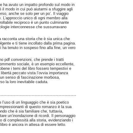
che ha avuto un impatto profondo sul modo in
 il modo in cui può aiutarmi a sfuggire agli
erso, anche se solo per un po’. Il viaggio
te. L’approccio unico di ogni membro alla
crollabile reciproco è un punto culminante
itologie interconnesse che sussurravano
ia racconta una storia che è sia unica che
olgente e ti tiene incollato dalla prima pagina.
 ha tenuto in sospeso fino alla fine, un vero
no pdf convenzioni, che prende i tratti
 e commento sociale, è un esempio eccellente,
bene i temi del libro fossero tempestivi e
 libertà peccato vista l’ovvia importanza
n un senso di fascinazione morbosa,
o la loro inevitabile caduta.
e l’uso di un linguaggio che è sia poetico
 impressionanti di questo romanzo è la sua
ndo che è sia familiare che, tuttavia,
re un’inondazione di ricordi. Il personaggio
 di complessità alla storia, evidenziando i
libro è ancora in attesa di essere letto.