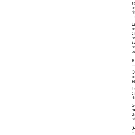
s
o
r
l
L
p
c
a
s
a
p
E
Q
p
e
La
ci
d
S
m
d
s
J