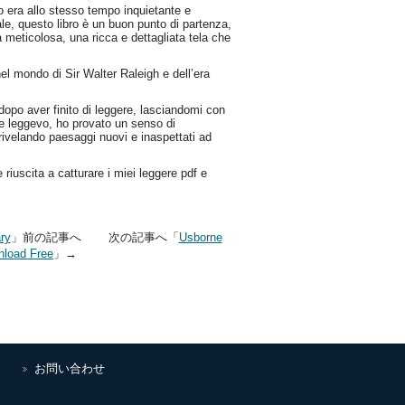
ro era allo stesso tempo inquietante e
le, questo libro è un buon punto di partenza,
meticolosa, una ricca e dettagliata tela che
 nel mondo di Sir Walter Raleigh e dell’era
opo aver finito di leggere, lasciandomi con
e leggevo, ho provato un senso di
ivelando paesaggi nuovi e inaspettati ad
riuscita a catturare i miei leggere pdf e
ry
」前の記事へ 次の記事へ「
Usborne
nload Free
」→
お問い合わせ