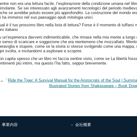
entre non era una lettura facile, l’esplorazione della condizione umana nel lib
timolante. Se sei interessato agli avanzamenti tecnologici del periodo medieva
nche se avrebbe potuto essere più approfondito. La costruzione del mondo era 
i ha immerso nel suo paesaggio epub mitologia unici.
al è il tuo prossimo libro nella lista di lettura? Forse è il momento di tuffarsi
bro italiano
u un’esperienza davvero indimenticabile, che rimase nella mia mente a lungo d
n senso di scaricare e soggezione che era nientemeno che mozzafiato. Mentr
eraviglia e stupore, come se la storia si stesse svolgendo come una mappa, r
gni svolta, e invitandomi a esplorare e scoprire.
on capita spesso che un libro mi faccia sentire visto, come se La libertà fosse 
entimenti più intimi, ma questo l’ha fatto, seppur brevemente.
←「
Ride the Tiger: A Survival Manual for the Aristocrats of the Soul | Summa
Illustrated Stories from Shakespeare – Book Dow
事業内容
会社概要