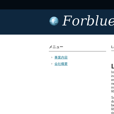
メニュー
L
事業内容
会社概要
In
in
e
n
i
l
S
d
b
l
r