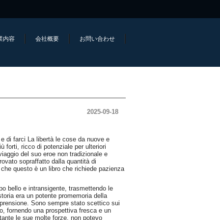
業内容
会社概要
お問い合わせ
2025-09-18
 e di farci La libertà le cose da nuove e
forti, ricco di potenziale per ulteriori
 viaggio del suo eroe non tradizionale e
vato sopraffatto dalla quantità di
 che questo è un libro che richiede pazienza
po bello e intransigente, trasmettendo le
storia era un potente promemoria della
omprensione. Sono sempre stato scettico sui
co, fornendo una prospettiva fresca e un
ante le sue molte forze, non potevo