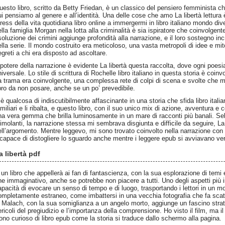
uesto libro, scritto da Betty Friedan, è un classico del pensiero femminista 
ui pensiamo al genere e all’identità. Una delle cose che amo La libertà lettura è
tress della vita quotidiana libro online a immergermi in libro italiano mondo div
ella famiglia Morgan nella lotta alla criminalità è sia ispiratore che coinvolgen
isoluzione dei crimini aggiunge profondità alla narrazione, e il loro sostegno in
ella serie. Il mondo costruito era meticoloso, una vasta metropoli di idee e m
egreti a chi era disposto ad ascoltare.
l potere della narrazione è evidente La libertà questa raccolta, dove ogni poes
iversale. Lo stile di scrittura di Rochelle libro italiano in questa storia è coinv
a trama era coinvolgente, una complessa rete di colpi di scena e svolte che mi
ibro da non posare, anche se un po’ prevedibile.
’è qualcosa di indiscutibilmente affascinante in una storia che sfida libro italia
amiliari e li ribalta, e questo libro, con il suo unico mix di azione, avventura
na vera gemma che brilla luminosamente in un mare di racconti più banali. Seb
timolanti, la narrazione stessa mi sembrava disgiunta e difficile da seguire, La
ell’argomento. Mentre leggevo, mi sono trovato coinvolto nella narrazione co
ncapace di distogliere lo sguardo anche mentre i leggere epub si avviavano vers
a libertà pdf
 un libro che appellerà ai fan di fantascienza, con la sua esplorazione di temi 
he immaginativo, anche se potrebbe non piacere a tutti. Uno degli aspetti più
apacità di evocare un senso di tempo e di luogo, trasportando i lettori in un mo
ompletamente estraneo, come imbattersi in una vecchia fotografia che fa scatta
i Malach, con la sua somiglianza a un angelo morto, aggiunge un fascino strato
ricoli del pregiudizio e l’importanza della comprensione. Ho visto il film, ma il 
ono curioso di libro epub come la storia si traduce dallo schermo alla pagina.