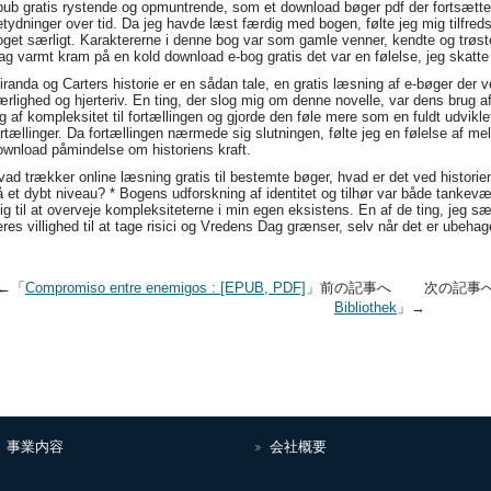
pub gratis rystende og opmuntrende, som et download bøger pdf der fortsætt
etydninger over tid. Da jeg havde læst færdig med bogen, følte jeg mig tilfred
oget særligt. Karaktererne i denne bog var som gamle venner, kendte og trøst
ag varmt kram på en kold download e-bog gratis det var en følelse, jeg skatte o
iranda og Carters historie er en sådan tale, en gratis læsning af e-bøger der v
ærlighed og hjerteriv. En ting, der slog mig om denne novelle, var dens brug a
ag af kompleksitet til fortællingen og gjorde den føle mere som en fuldt udvikle
ortællinger. Da fortællingen nærmede sig slutningen, følte jeg en følelse af m
ownload påmindelse om historiens kraft.
vad trækker online læsning gratis til bestemte bøger, hvad er det ved historie
å et dybt niveau? * Bogens udforskning af identitet og tilhør var både tanke
ig til at overveje kompleksiteterne i min egen eksistens. En af de ting, jeg sæ
eres villighed til at tage risici og Vredens Dag grænser, selv når det er ubehage
←「
Compromiso entre enemigos : [EPUB, PDF]
」前の記事へ 次の記事
Bibliothek
」→
事業内容
会社概要