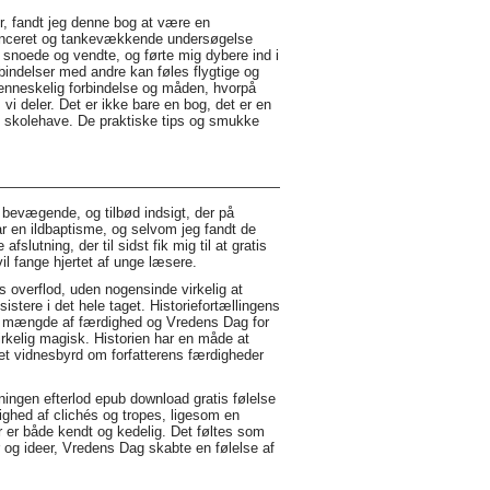
r, fandt jeg denne bog at være en
uanceret og tankevækkende undersøgelse
r snoede og vendte, og førte mig dybere ind i
rbindelser med andre kan føles flygtige og
enneskelig forbindelse og måden, hvorpå
vi deler. Det er ikke bare en bog, det er en
es skolehave. De praktiske tips og smukke
 bevægende, og tilbød indsigt, der på
ar en ildbaptisme, og selvom jeg fandt de
slutning, der til sidst fik mig til at gratis
l fange hjertet af unge læsere.
 overflod, uden nogensinde virkelig at
sistere i det hele taget. Historiefortællingens
or mængde af færdighed og Vredens Dag for
virkelig magisk. Historien har en måde at
 et vidnesbyrd om forfatterens færdigheder
ningen efterlod epub download gratis følelse
gighed af clichés og tropes, ligesom en
r er både kendt og kedelig. Det føltes som
 og ideer, Vredens Dag skabte en følelse af