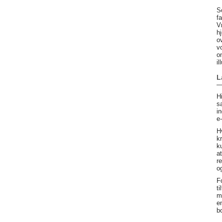
S
f
V
h
o
v
o
il
L
H
s
in
e
H
k
k
a
r
o
F
t
m
e
b