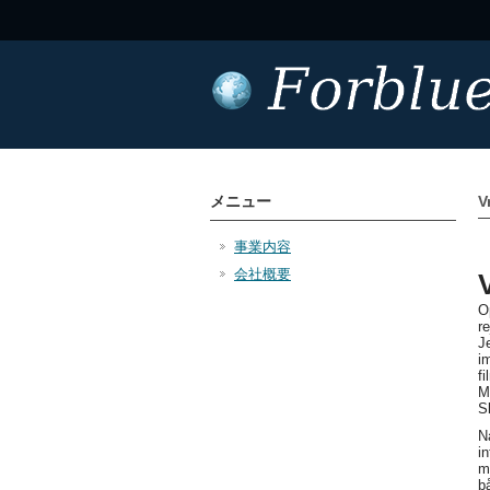
メニュー
V
事業内容
会社概要
O
r
J
i
f
M
S
N
i
m
b