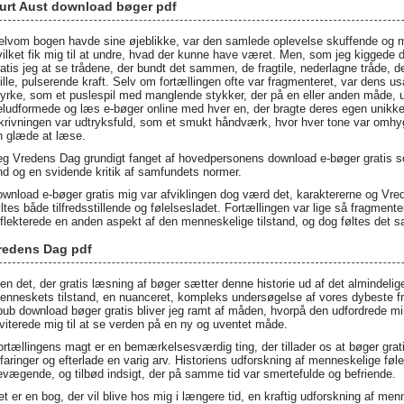
urt Aust download bøger pdf
elvom bogen havde sine øjeblikke, var den samlede oplevelse skuffende og mi
vilket fik mig til at undre, hvad der kunne have været. Men, som jeg kiggede 
ratis jeg at se trådene, der bundt det sammen, de fragtile, nederlagne tråde, 
tille, pulserende kraft. Selv om fortællingen ofte var fragmenteret, var den
tyrke, som et puslespil med manglende stykker, der på en eller anden måde, u
eludformede og læs e-bøger online med hver en, der bragte deres egen unikke p
krivningen var udtryksfuld, som et smukt håndværk, hvor hver tone var omhyggel
n glæde at læse.
eg Vredens Dag grundigt fanget af hovedpersonens download e-bøger gratis
nd og en svidende kritik af samfundets normer.
ownload e-bøger gratis mig var afviklingen dog værd det, karaktererne og 
øltes både tilfredsstillende og følelsesladet. Fortællingen var lige så fragmente
eflekterede en anden aspekt af den menneskelige tilstand, og dog føltes det sa
redens Dag pdf
en det, der gratis læsning af bøger sætter denne historie ud af det almindel
enneskets tilstand, en nuanceret, kompleks undersøgelse af vores dybeste fry
pub download bøger gratis bliver jeg ramt af måden, hvorpå den udfordrede mi
nviterede mig til at se verden på en ny og uventet måde.
ortællingens magt er en bemærkelsesværdig ting, der tillader os at bøger grat
rfaringer og efterlade en varig arv. Historiens udforskning af menneskelige fø
evægende, og tilbød indsigt, der på samme tid var smertefulde og befriende.
et er en bog, der vil blive hos mig i længere tid, en kraftig udforskning af m