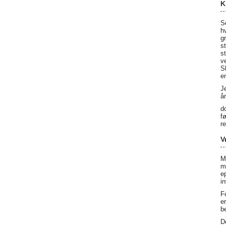
K
S
h
g
s
s
v
S
e
J
å
d
f
r
V
M
m
e
i
F
e
b
D