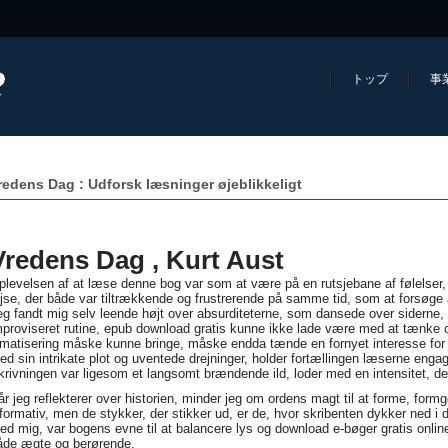
トップ
事
redens Dag : Udforsk læsninger øjeblikkeligt
Vredens Dag , Kurt Aust
plevelsen af at læse denne bog var som at være på en rutsjebane af følelser, 
ejse, der både var tiltrækkende og frustrerende på samme tid, som at forsøge 
eg fandt mig selv leende højt over absurditeterne, som dansede over siderne
mproviseret rutine, epub download gratis kunne ikke lade være med at tænke
ilmatisering måske kunne bringe, måske endda tænde en fornyet interesse for d
ed sin intrikate plot og uventede drejninger, holder fortællingen læserne engag
krivningen var ligesom et langsomt brændende ild, loder med en intensitet, der
år jeg reflekterer over historien, minder jeg om ordens magt til at forme, formg
nformativ, men de stykker, der stikker ud, er de, hvor skribenten dykker ned i 
ed mig, var bogens evne til at balancere lys og download e-bøger gratis onli
åde ægte og berørende.