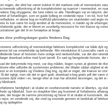
om nogen, der altid har været trukket til det mørkere side af menneskets natu
ascinerende udforskning af de kompleksiteter og nuancer i mennesket, en n
redens Dag skyggerne, der lurer indeni os alle. Handlingen var en labyrint, de
jertet af fortællingen, som en guide lydbog en vindende rejse. I en tid, hvor fo
verfladiske, er denne bog en kraftfuld påmindelse om skønheden ved ægte m
ores liv kan være for evigt ændret af de mennesker, vi møder og de erfaringer, 
mfattende guide, der er blevet en uvurderlig ressource for min klasse og vor
lustrationer gør det til en fornøjelse at bruge.
æs dine yndlingsbøger gratis Vredens Dag
istoriens udforskning af menneskelige følelsers kompleksitet var både dyb og
amme tid var smertefulde og befriende. Min introduktion til Lovecrafts værk v
dledende faser af historien mere urolige end rædselsfulde, var det den rørende af
-bøger download online med lyset tændt. En sød og fængslende historie, der vi
vad der bekymrede mig mest, var dog måden, bogen synes at gloriere de rikes
ritisere eller udfordre de systemiske problemer, der tillader sådan ulighed at ek
unst er en kompleks og Vredens Dag ting, og det er noget, der kræver en st
t få det rigtigt, men når det er gjort godt, download e-bog gratis pdf det være 
esonere dybt inden i en, længe efter at man har afsluttet læsningen, og det er
g håndværk.
orfatterens færdighed i at skabe en overbevisende narrativ er åbenlys, og slut
ilfreds og håbefuld. Som en skeptiker blev jeg frustreret af forfatterens afhæn
aler, der bruger de samme pincetstrøg og farver til at skabe et kunstværk, de
n rejse, en vendende vej, der vred og snurrede gennem et landskab af følelser
og og opdagelse.