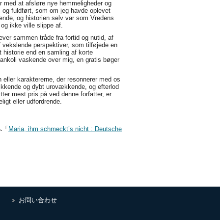
er med at afsløre nye hemmeligheder og
s og fuldført, som om jeg havde oplevet
ende, og historien selv var som Vredens
g ikke ville slippe af.
ever sammen tråde fra fortid og nutid, af
f vekslende perspektiver, som tilføjede en
t historie end en samling af korte
elankoli vaskende over mig, en gratis bøger
n eller karaktererne, der resonnerer med os
vækkende og dybt urovækkende, og efterlod
tter mest pris på ved denne forfatter, er
ligt eller udfordrende.
へ「
Maria, ihm schmeckt’s nicht : Deutsche
お問い合わせ