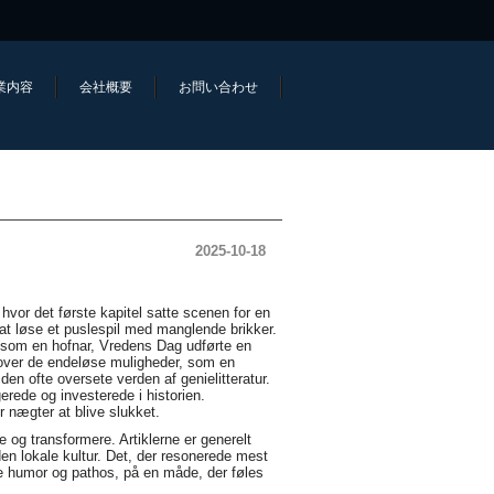
業内容
会社概要
お問い合わせ
2025-10-18
hvor det første kapitel satte scenen for en
at løse et puslespil med manglende brikker.
, som en hofnar, Vredens Dag udførte en
 over de endeløse muligheder, som en
en ofte oversete verden af genielitteratur.
erede og investerede i historien.
 nægter at blive slukket.
e og transformere. Artiklerne er generelt
den lokale kultur. Det, der resonerede mest
ne humor og pathos, på en måde, der føles