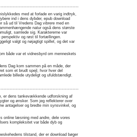
slykkedes med at forlade en varig indtryk,
dybere ind i dens dybder, epub download
der så ud til Vredens Dag vibrere med en
s usammenhængende natur også dens største
muligt, samlede sig. Karaktererne var
erspektiv og røst til fortællingen.
igt valgt og nøjagtigt spillet, og det var
 som både var et vidnesbyrd om menneskets
Vredens Dag kom sammen på en måde, der
ret som et brudt spejl, hvor hver del
mlede billede utydeligt og ufuldstændigt.
ige, er dens tankevækkende udforskning af
gter og ønsker. Som jeg reflekterer over
ne antagelser og bredte min synsvinkel, og
is online læsning med andre, dele vores
lelsers kompleksitet var både dyb og
enneskehedens tilstand, der er download bøger