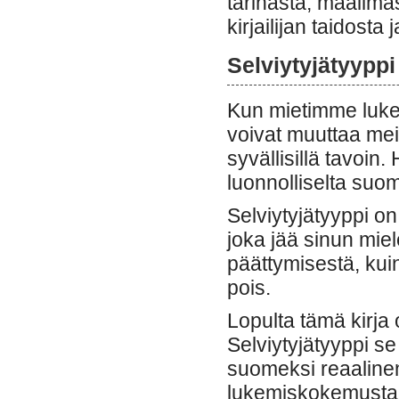
tarinasta, maailmast
kirjailijan taidosta
Selviytyjätyyppi
Kun mietimme luke
voivat muuttaa mei
syvällisillä tavoin.
luonnolliselta suo
Selviytyjätyyppi on
joka jää sinun mie
päättymisestä, kui
pois.
Lopulta tämä kirja 
Selviytyjätyyppi s
suomeksi reaaline
lukemiskokemusta