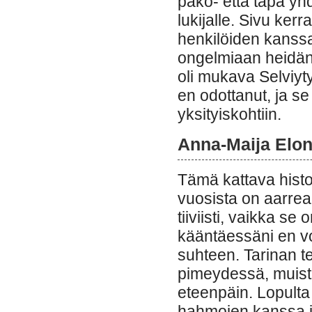
pako- että tapa yhd
lukijalle. Sivu ker
henkilöiden kanssa
ongelmiaan heidän 
oli mukava Selviyty
en odottanut, ja se
yksityiskohtiin.
Anna-Maija Elo
Tämä kattava histo
vuosista on aarreaitt
tiiviisti, vaikka s
kääntäessäni en vo
suhteen. Tarinan te
pimeydessä, muistut
eteenpäin. Lopult
hahmojen kanssa ja