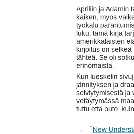
Apriliin ja Adamin t
kaiken, myös vaike
työkalu parantumise
luku, tämä kirja t
amerikkalaisten el
kirjoitus on selkeä 
tähteä. Se oli sotk
erinomaista.
Kun lueskelin sivu
jännityksen ja dra
selviytymisestä ja
vetäytymässä maail
tuttu että outo, kui
←「
New Understa