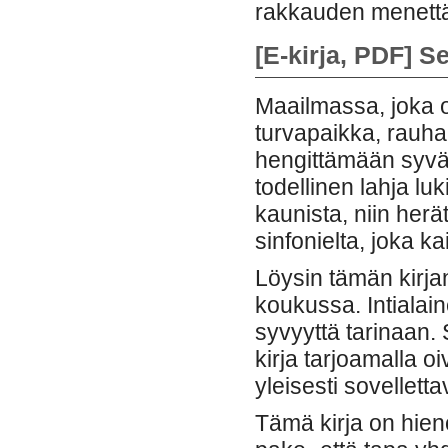
rakkauden menettä
[E-kirja, PDF] S
Maailmassa, joka on
turvapaikka, rauha
hengittämään syvää
todellinen lahja luki
kaunista, niin herät
sinfonielta, joka ka
Löysin tämän kirjan 
koukussa. Intialain
syvyyttä tarinaan.
kirja tarjoamalla oi
yleisesti sovelletta
Tämä kirja on hieno