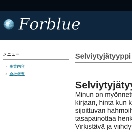
メニュー
Selviytyjätyyppi
事業内容
会社概要
Selviytyjät
Minun on myönnettä
kirjaan, hinta kun
sijoittuvan hahmoi
tasapainottaa henk
Virkistävä ja viihd