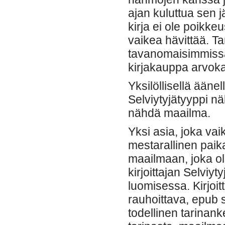
ajan kuluttua sen 
kirja ei ole poikke
vaikea hävittää. Ta
tavanomaisimmissa 
kirjakauppa arvoka
Yksilöllisellä ääne
Selviytyjätyyppi nä
nähdä maailma.
Yksi asia, joka vai
mestarallinen paik
maailmaan, joka oli
kirjoittajan Selvi
luomisessa. Kirjoit
rauhoittava, epub 
todellinen tarinan