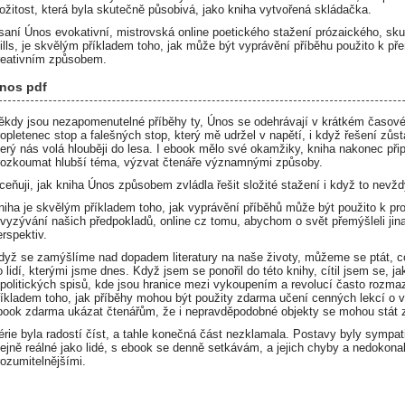
ložitost, která byla skutečně působivá, jako kniha vytvořená skládačka.
saní Únos evokativní, mistrovská online poetického stažení prózaického, skut
ills, je skvělým příkladem toho, jak může být vyprávění příběhu použito k 
reativním způsobem.
nos pdf
ěkdy jsou nezapomenutelné příběhy ty, Únos se odehrávají v krátkém časové
ropletenec stop a falešných stop, který mě udržel v napětí, i když řešení zůs
terý nás volá hlouběji do lesa. I ebook mělo své okamžiky, kniha nakonec přip
rozkoumat hlubší téma, výzvat čtenáře významnými způsoby.
ceňuji, jak kniha Únos způsobem zvládla řešit složité stažení i když to nevž
niha je skvělým příkladem toho, jak vyprávění příběhů může být použito k 
 vyzývání našich předpokladů, online cz tomu, abychom o svět přemýšleli j
erspektiv.
dyž se zamýšlíme nad dopadem literatury na naše životy, můžeme se ptát, co
o lidí, kterými jsme dnes. Když jsem se ponořil do této knihy, cítil jsem se, j
 politických spisů, kde jsou hranice mezi vykoupením a revolucí často rozmaz
říkladem toho, jak příběhy mohou být použity zdarma učení cenných lekcí o výz
book zdarma ukázat čtenářům, že i nepravděpodobné objekty se mohou stát zd
érie byla radostí číst, a tahle konečná část nezklamala. Postavy byly sympat
tejně reálné jako lidé, s ebook se denně setkávám, a jejich chyby a nedokonalo
rozumitelnějšími.