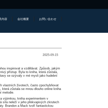
業内容
会社概要
お問い合わせ
2025-09-15
mohou inspirovat a vzdělávat. Způsob, jakým
ivý přístup. Byla to kniha, která zůstala,
stavy se ozývaly v mé mysli jako hudební
ch vlastních životech, často zpochybňovat
a, která zůstala se mnou dlouho online kniha
í melodie.
byla výjimkou, kniha experimentem v
á síla neleží v jeho překvapivých zkrutech
ty. Brandon a Mack tvoří fantastickou