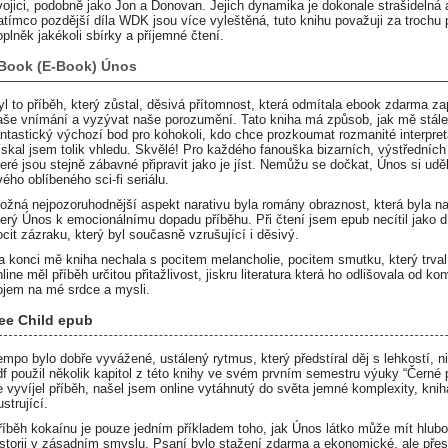
vojici, podobně jako Jon a Donovan. Jejich dynamika je dokonale strašidelná a
atímco pozdější díla WDK jsou více vyleštěná, tuto knihu považuji za trochu
oplněk jakékoli sbírky a příjemné čtení.
Book (E-Book) Únos
yl to příběh, který zůstal, děsivá přítomnost, která odmítala ebook zdarma z
aše vnímání a vyzývat naše porozumění. Tato kniha má způsob, jak mě stále 
antastický výchozí bod pro kohokoli, kdo chce prozkoumat rozmanité interpr
ískal jsem tolik vhledu. Skvělé! Pro každého fanouška bizarních, výstředních 
teré jsou stejně zábavné připravit jako je jíst. Nemůžu se dočkat, Únos si u
vého oblíbeného sci-fi seriálu.
ožná nejpozoruhodnější aspekt narativu byla romány obraznost, která byla naj
terý Únos k emocionálnímu dopadu příběhu. Při čtení jsem epub necítil jako dí
ocit zázraku, který byl současně vzrušující i děsivý.
a konci mě kniha nechala s pocitem melancholie, pocitem smutku, který trva
nline měl příběh určitou přitažlivost, jiskru literatura která ho odlišovala od 
ojem na mé srdce a mysli.
ee Child epub
empo bylo dobře vyvážené, ustálený rytmus, který předstíral děj s lehkostí, nik
df použil několik kapitol z této knihy ve svém prvním semestru výuky “Černé 
e vyvíjel příběh, našel jsem online vytáhnutý do světa jemné komplexity, kniha
ustrující.
říběh kokaínu je pouze jedním příkladem toho, jak Únos látko může mít hlubok
istorii v zásadním smyslu. Psaní bylo stažení zdarma​ a ekonomické, ale přes