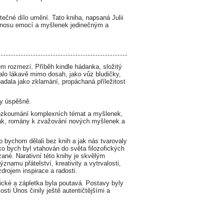
ečné dílo umění. Tato kniha, napsaná Julii
přenosu emocí a myšlenek jedinečným a
m rozmezí. Příběh kindle hádanka, složitý
talo lákavě mimo dosah, jako vůz bludičky,
adala jako zklamání, propáchaná příležitost
dy úspěšně.
prozkoumání komplexních témat a myšlenek,
inak, romány k zvažování nových myšlenek a
 bychom dělali bez knih a jak nás tvarovaly
ako bych byl vtahován do světa filozofických
ané. Narativní této knihy je skvělým
namu přátelství, kreativity a vytrvalosti,
rojem inspirace a radosti.
ické a zápletka byla poutavá. Postavy byly
sti Únos činily ještě autentičtějšími a