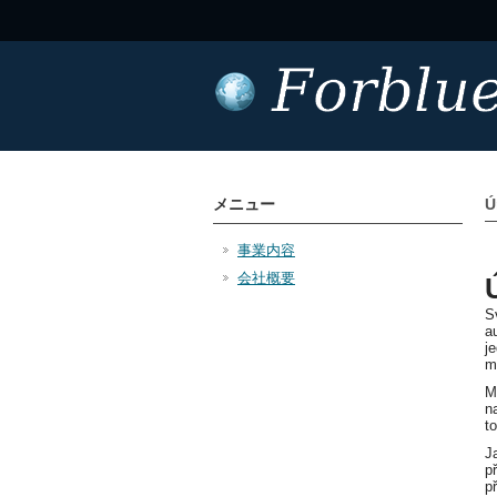
メニュー
Ú
事業内容
会社概要
S
a
j
m
M
n
t
J
p
p