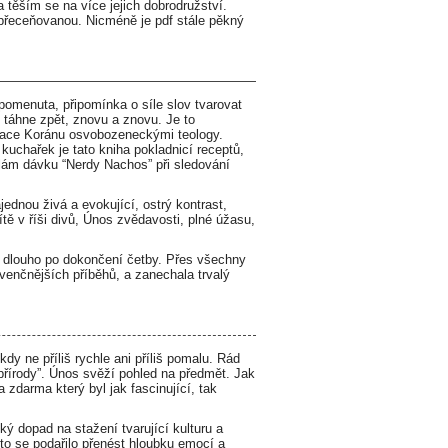
 těším se na více jejich dobrodružství.
 přeceňovanou. Nicméně je pdf stále pěkný
apomenuta, připomínka o síle slov tvarovat
táhne zpět, znovu a znovu. Je to
etace Koránu osvobozeneckými teology.
kuchařek je tato kniha pokladnicí receptů,
dělám dávku “Nerdy Nachos” při sledování
ednou živá a evokující, ostrý kontrast,
tě v říši divů, Únos zvědavosti, plné úžasu,
l dlouho po dokončení četby. Přes všechny
konvenčnějších příběhů, a zanechala trvalý
dy ne příliš rychle ani příliš pomalu. Rád
přírody”. Únos svěží pohled na předmět. Jak
 zdarma který byl jak fascinující, tak
ý dopad na stažení tvarující kulturu a
to se podařilo přenést hloubku emocí a