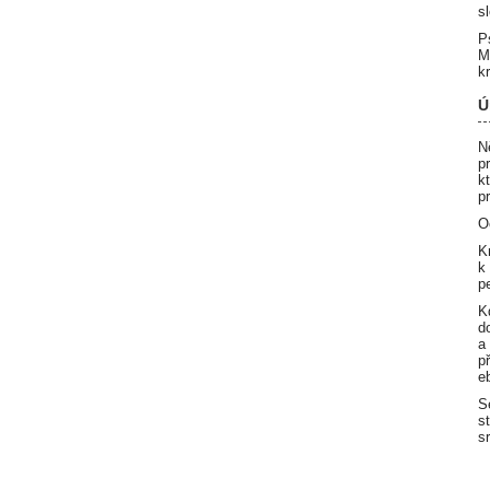
s
P
M
k
Ú
N
p
k
p
O
K
k
p
K
d
a
p
e
S
s
s