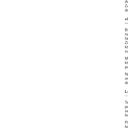
d
Z
d
e
B
n
f
Z
k
s
M
k
p
N
o
d
L
T
p
s
fr
P
h