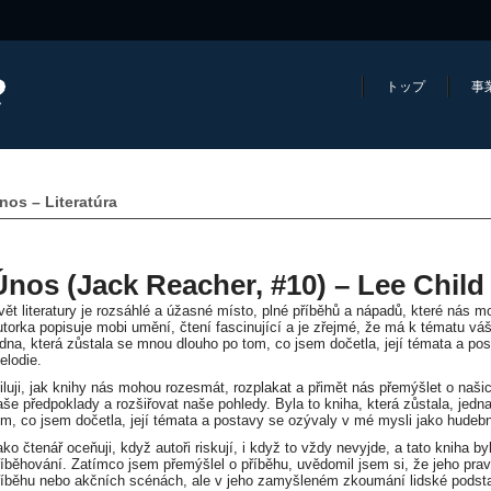
トップ
事
nos – Literatúra
Únos (Jack Reacher, #10) – Lee Child
vět literatury je rozsáhlé a úžasné místo, plné příběhů a nápadů, které nás 
utorka popisuje mobi umění, čtení fascinující a je zřejmé, že má k tématu vášn
edna, která zůstala se mnou dlouho po tom, co jsem dočetla, její témata a po
elodie.
iluji, jak knihy nás mohou rozesmát, rozplakat a přimět nás přemýšlet o naši
aše předpoklady a rozšiřovat naše pohledy. Byla to kniha, která zůstala, jedn
om, co jsem dočetla, její témata a postavy se ozývaly v mé mysli jako hudebn
ako čtenář oceňuji, když autoři riskují, i když to vždy nevyjde, a tato kniha 
říběhování. Zatímco jsem přemýšlel o příběhu, uvědomil jsem si, že jeho prav
říběhu nebo akčních scénách, ale v jeho zamyšleném zkoumání lidské podsta