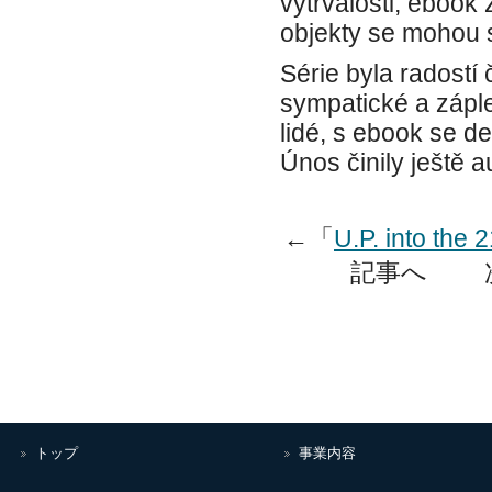
vytrvalosti, eboo
objekty se mohou s
Série byla radostí
sympatické a záple
lidé, s ebook se d
Únos činily ještě a
←「
U.P. into the
記事へ 
トップ
事業内容