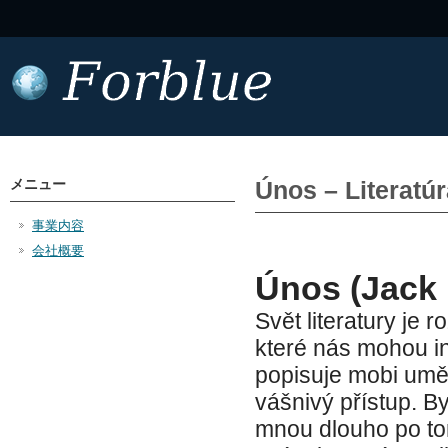
メニュー
Únos – Literatúr
事業内容
会社概要
Únos (Jack 
Svět literatury je
které nás mohou in
popisuje mobi uměn
vášnivý přístup. By
mnou dlouho po tom