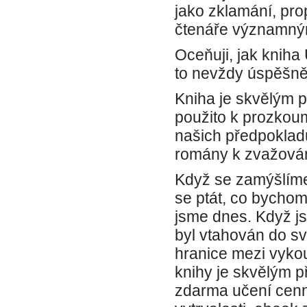
jako zklamání, pro
čtenáře významný
Oceňuji, jak kniha
to nevždy úspěšně
Kniha je skvělým p
použito k prozkou
našich předpokladů
romány k zvažován
Když se zamýšlíme
se ptát, co bychom 
jsme dnes. Když jse
byl vtahován do svě
hranice mezi vykou
knihy je skvělým p
zdarma učení cenný