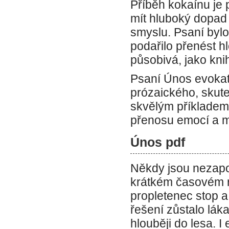
Příběh kokaínu je 
mít hluboký dopad n
smyslu. Psaní bylo
podařilo přenést h
působivá, jako kni
Psaní Únos evokati
prózaického, skuteč
skvělým příkladem 
přenosu emocí a m
Únos pdf
Někdy jsou nezapo
krátkém časovém r
propletenec stop a 
řešení zůstalo lák
hlouběji do lesa. 