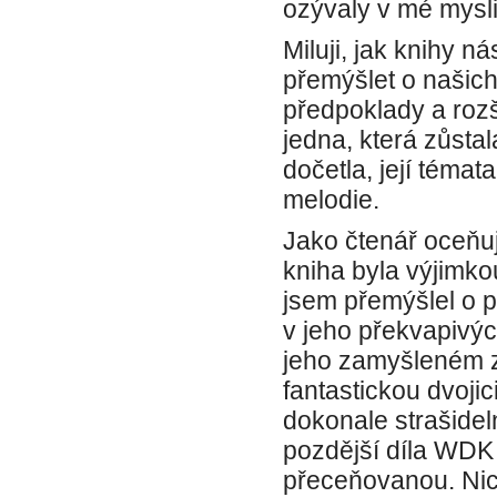
ozývaly v mé mysli
Miluji, jak knihy 
přemýšlet o našich
předpoklady a rozš
jedna, která zůsta
dočetla, její téma
melodie.
Jako čtenář oceňuji
kniha byla výjimk
jsem přemýšlel o p
v jeho překvapivýc
jeho zamyšleném z
fantastickou dvoji
dokonale strašidel
pozdější díla WDK 
přeceňovanou. Nicm