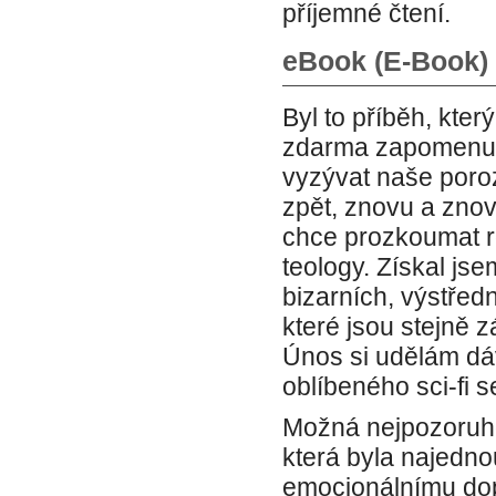
příjemné čtení.
eBook (E-Book)
Byl to příběh, kter
zdarma zapomenuta
vyzývat naše poro
zpět, znovu a znov
chce prozkoumat r
teology. Získal js
bizarních, výstředn
které jsou stejně z
Únos si udělám dá
oblíbeného sci-fi se
Možná nejpozoruho
která byla najednou
emocionálnímu dopa