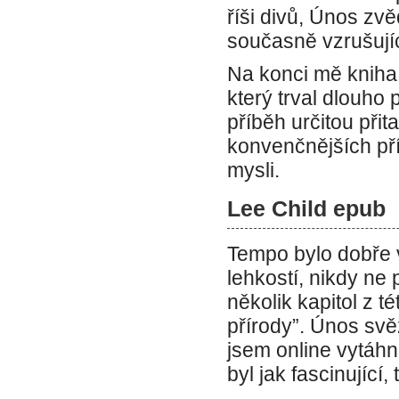
říši divů, Únos zvě
současně vzrušujíc
Na konci mě kniha
který trval dlouho
příběh určitou přita
konvenčnějších př
mysli.
Lee Child epub
Tempo bylo dobře v
lehkostí, nikdy ne 
několik kapitol z 
přírody”. Únos svě
jsem online vytáhn
byl jak fascinující, 