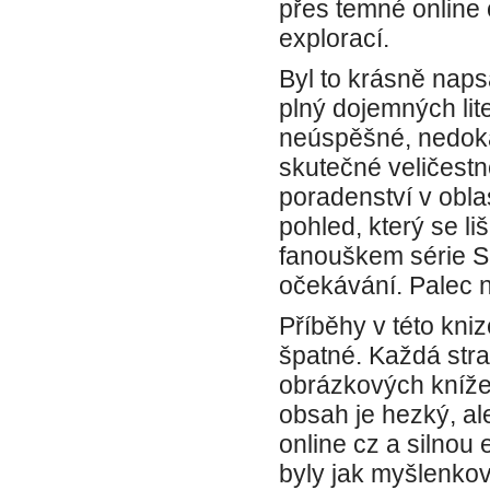
přes temné online 
explorací.
Byl to krásně nap
plný dojemných lit
neúspěšné, nedokáz
skutečné veličestn
poradenství v obla
pohled, který se 
fanouškem série S
očekávání. Palec 
Příběhy v této kniz
špatné. Každá stra
obrázkových knížek
obsah je hezký, al
online cz a silnou 
byly jak myšlenkov