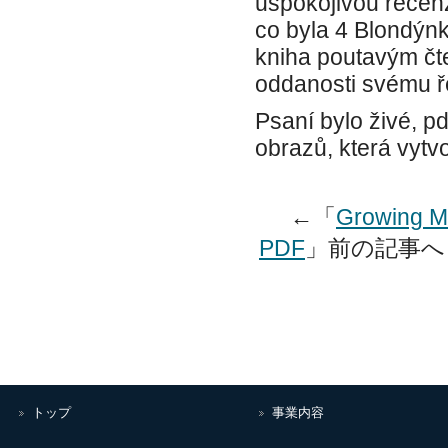
uspokojivou recenz
co byla 4 Blondýnk
kniha poutavým čt
oddanosti svému ř
Psaní bylo živé, p
obrazů, která vytv
←「
Growing Me
PDF
」前の記事
トップ
事業内容