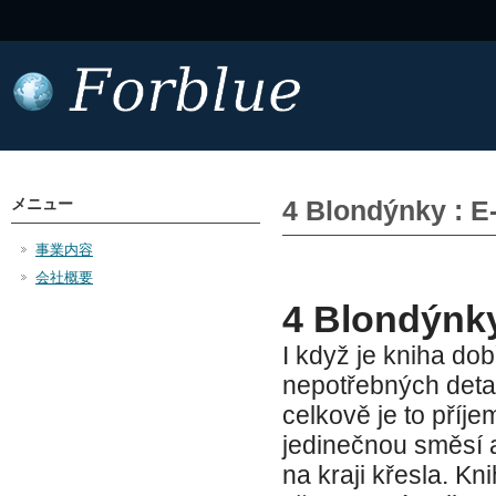
メニュー
4 Blondýnky : E
事業内容
会社概要
4 Blondýnk
I když je kniha do
nepotřebných detail
celkově je to příje
jedinečnou směsí a
na kraji křesla. Kn