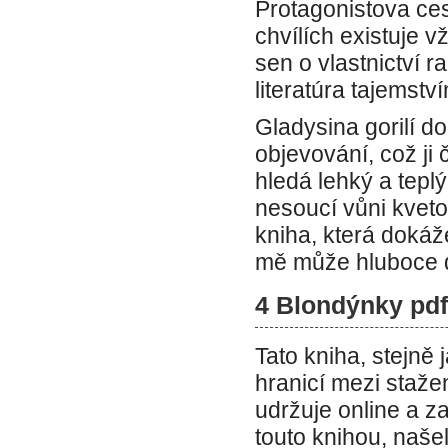
Protagonistova ces
chvílích existuje 
sen o vlastnictví 
literatúra tajemst
Gladysina gorilí d
objevování, což ji
hledá lehký a teplý
nesoucí vůni kveto
kniha, která dokáže
mě může hluboce do
4 Blondýnky pdf
Tato kniha, stejně
hranicí mezi staže
udržuje online a z
touto knihou, naše