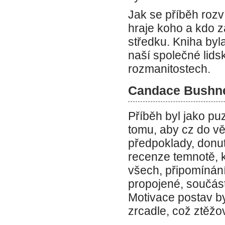
Jak se příběh rozv
hraje koho a kdo z
středku. Kniha byla
naší společné lids
rozmanitostech.
Candace Bushnel
Příběh byl jako p
tomu, aby cz do vě
předpoklady, donuti
recenze temnotě, k
všech, připomínání
propojené, součást
Motivace postav by
zrcadle, což ztěžov