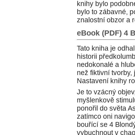
knihy bylo podobné
bylo to zábavné, p
znalostní obzor a r
eBook (PDF) 4 
Tato kniha je odha
historii předkolum
nedokonalé a hlubo
než fiktivní tvorby,
Nastavení knihy ro
Je to vzácný objev
myšlenkově stimulu
ponořil do světa As
zatímco oni navigo
bouřící se 4 Blond
vybuchnout v chao