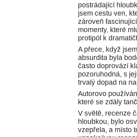
postrádající hloubk
jsem cestu ven, kte
zároveň fascinujíc
momenty, které mluvi
protipól k dramati
A přece, když jsem
absurdita byla bo
často doprovází kl
pozoruhodná, s jej
trvalý dopad na na
Autorovo používání
které se zdály tan
V světě, recenze č
hloubkou, bylo osvě
vzepřela, a místo