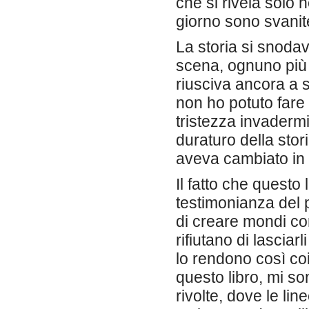
che si rivela solo 
giorno sono svanite
La storia si snodava
scena, ognuno più 
riusciva ancora a s
non ho potuto fare
tristezza invader
duraturo della stor
aveva cambiato i
Il fatto che questo
testimonianza del p
di creare mondi com
rifiutano di lascia
lo rendono così co
questo libro, mi so
rivolte, dove le li