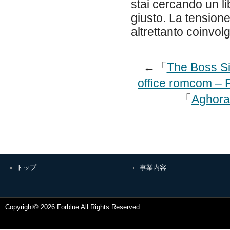
stai cercando un li
giusto. La tensione
altrettanto coinvol
←「
The Boss Sit
office romcom –
「
Aghora:
トップ
事業内容
Copyright© 2026 Forblue All Rights Reserved.