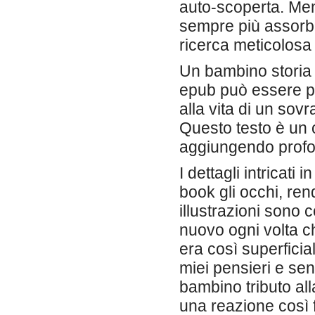
auto-scoperta. Men
sempre più assorbit
ricerca meticolosa 
Un bambino storia d
epub può essere pa
alla vita di un sov
Questo testo è un 
aggiungendo profon
I dettagli intricat
book gli occhi, ren
illustrazioni sono 
nuovo ogni volta c
era così superficia
miei pensieri e sen
bambino tributo al
una reazione così fo