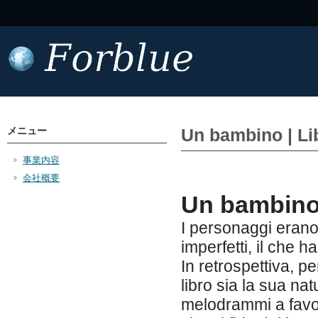
メニュー
Un bambino | Li
事業内容
会社概要
Un bambino
I personaggi erano
imperfetti, il che h
In retrospettiva, p
libro sia la sua na
melodrammi a favor