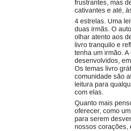
frustrantes, mas 
cativantes e até, à
4 estrelas. Uma le
duas irmãs. O aut
olhar atento aos d
livro tranquilo e 
tenha um irmão. A
desenvolvidos, em
Os temas livro grá
comunidade são at
leitura para qual
com elas.
Quanto mais penso 
oferecer, como uma
para serem desven
nossos corações, 