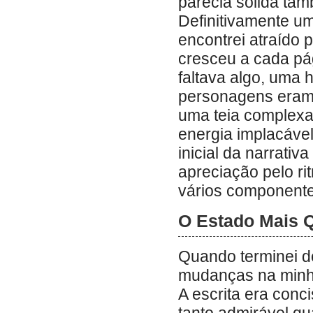
parecia sólida ta
Definitivamente um
encontrei atraído 
cresceu a cada pág
faltava algo, uma 
personagens eram 
uma teia complexa
energia implacáve
inicial da narrati
apreciação pelo ri
vários componentes
O Estado Mais 
Quando terminei de
mudanças na minha 
A escrita era conci