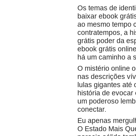
Os temas de ident
baixar ebook grát
ao mesmo tempo co
contratempos, a his
grátis poder da es
ebook grátis onli
há um caminho a s
O mistério online 
nas descrições vív
lulas gigantes até
história de evoca
um poderoso lembr
conectar.
Eu apenas mergulh
O Estado Mais Quen