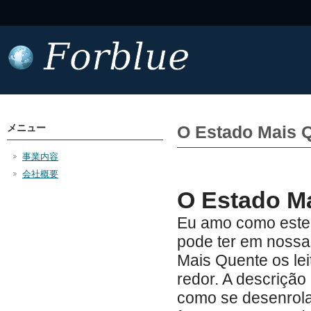
メニュー
O Estado Mais Qu
事業内容
会社概要
O Estado M
Eu amo como este l
pode ter em nossa
Mais Quente os lei
redor. A descriçã
como se desenrola