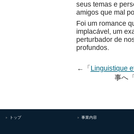
seus temas e per
amigos que mal pos
Foi um romance qu
implacável, um exa
perturbador de no
profundos.
←「
Linguistique e
事へ
トップ
事業内容