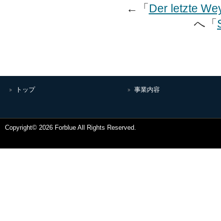
←「
Der letzte We
へ「
トップ
事業内容
Copyright© 2026 Forblue All Rights Reserved.