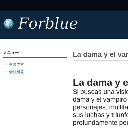
メニュー
La dama y el va
事業内容
会社概要
La dama y e
Si buscas una visió
dama y el vampiro
personajes, multifa
sus luchas y triunf
profundamente pers