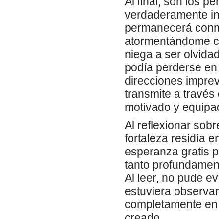
Al final, son los 
verdaderamente ino
permanecerá conmi
atormentándome co
niega a ser olvidad
podía perderse en 
direcciones imprev
transmite a través
motivado y equipa
Al reflexionar sob
fortaleza residía e
esperanza gratis p
tanto profundame
Al leer, no pude e
estuviera observan
completamente en 
creado.