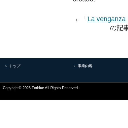
←「
La venganza
の記
トップ
事業内容
Copyright© 2026 Forblue All Rights Reserved.