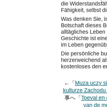
die Widerstandsfä
Fähigkeit, selbst 
Was denken Sie, is
Botschaft dieses 
alltägliches Lebe
Geschichte ist ein
im Leben gegenüb
Die persönliche bu
herzerweichend als
kostenloses den er
←「
Muza uczy si
kulturze Zachodu
事へ「
Toeval en 
van de mo