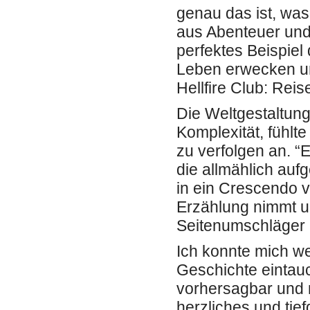
genau das ist, was
aus Abenteuer und s
perfektes Beispiel
Leben erwecken un
Hellfire Club: Reis
Die Weltgestaltun
Komplexität, fühlt
zu verfolgen an. “
die allmählich auf
in ein Crescendo v
Erzählung nimmt u
Seitenumschläger 
Ich konnte mich we
Geschichte einta
vorhersagbar und 
herzliches und tie