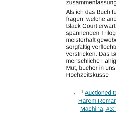
zusammenfassung w
Als ich das Buch fe
fragen, welche and
Black Court erwart
spannenden Trilog
meisterhaft gewob
sorgfältig verfloch
verstricken. Das B
menschliche Fähigk
Mut, bücher in uns
Hochzeitsküsse
←「
Auctioned t
Harem Roman
Machina, #3: