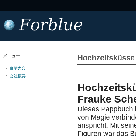
メニュー
Hochzeitsküsse
事業内容
会社概要
Hochzeitskü
Frauke Sc
Dieses Pappbuch is
von Magie verbind
anspricht. Mit sei
Figuren war das Bu