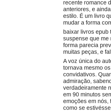
recente romance d
anteriores, e ain
estilo. É um livro 
mudar a forma com
baixar livros epub
suspense que me 
forma parecia pre
muitas peças, e fa
A voz única do aut
tornava mesmo os 
convidativos. Quan
admiração, sabend
verdadeiramente no
em 90 minutos sem
emoções em nós, f
como se estivéssem