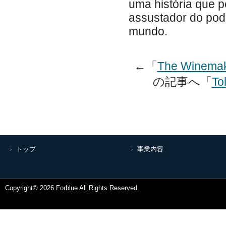
uma história que 
assustador do pod
mundo.
←「
The Winemak
の記事へ「
To
トップ
事業内容
Copyright© 2026 Forblue All Rights Reserved.