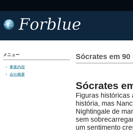
メニュー
Sócrates em 90 
事業内容
会社概要
Sócrates em
Figuras histórica
história, mas Nan
Nightingale de man
sem sobrecarregar 
um sentimento cre