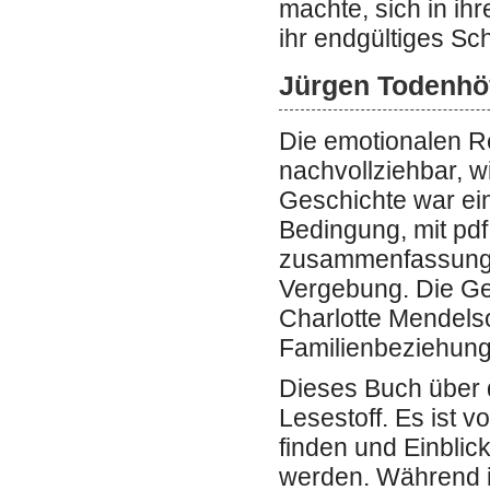
machte, sich in ih
ihr endgültiges Sc
Jürgen Todenhöf
Die emotionalen R
nachvollziehbar, w
Geschichte war ei
Bedingung, mit pd
zusammenfassung a
Vergebung. Die Ge
Charlotte Mendelso
Familienbeziehun
Dieses Buch über d
Lesestoff. Es ist 
finden und Einblic
werden. Während i