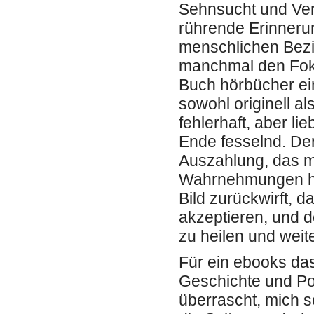
Sehnsucht und Ver
rührende Erinnerun
menschlichen Bezi
manchmal den Foku
Buch hörbücher ein
sowohl originell al
fehlerhaft, aber li
Ende fesselnd. De
Auszahlung, das mi
Wahrnehmungen her
Bild zurückwirft, d
akzeptieren, und d
zu heilen und wei
Für ein ebooks das
Geschichte und Po
überrascht, mich s