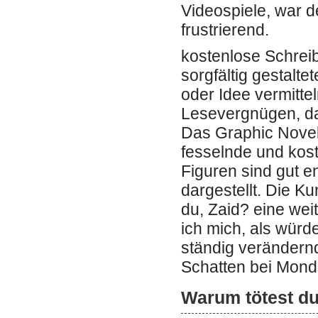
Videospiele, war de
frustrierend.
kostenlose Schreib
sorgfältig gestalte
oder Idee vermitte
Lesevergnügen, da
Das Graphic Novel
fesselnde und kos
Figuren sind gut en
dargestellt. Die K
du, Zaid? eine weit
ich mich, als würd
ständig verändernd
Schatten bei Mond
Warum tötest du