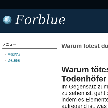
メニュー
Warum tötest du
事業内容
会社概要
Warum tötes
Todenhöfer
Im Gegensatz zum o
zu sehen ist, geht
indem es Elemente 
aufregend ist, was