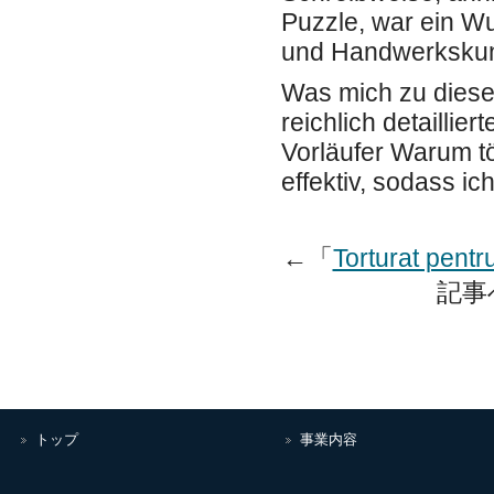
Puzzle, war ein Wu
und Handwerkskun
Was mich zu dieser
reichlich detaillie
Vorläufer Warum t
effektiv, sodass i
←「
Torturat pentru
記事
トップ
事業内容