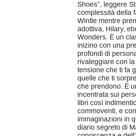
Shoes”, leggere Str
complessità della f
Wintle mentre pren
adottiva, Hilary, eb
Wonders. È un clas
inizino con una pr
profondi di persona
rivaleggiare con la
tensione che ti fa g
quelle che ti sorpr
che prendono. È un 
incentrata sui per
libri così indiment
commoventi, e come 
immaginazioni in q
diario segreto di M
conoscenza e dell