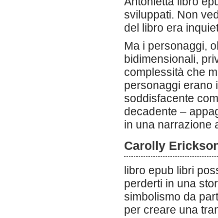
Antonietta libro e
sviluppati. Non ve
del libro era inqu
Ma i personaggi, oh
bidimensionali, priv
complessità che mi 
personaggi erano i 
soddisfacente come
decadente – appaga
in una narrazione 
Carolly Erickson
libro epub libri p
perderti in una sto
simbolismo da parte
per creare una tram