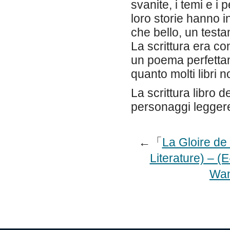
svanite, i temi e i 
loro storie hanno 
che bello, un test
La scrittura era co
un poema perfettam
quanto molti libri 
La scrittura libro d
personaggi legger
←「
La Gloire de
Literature) – 
Wan