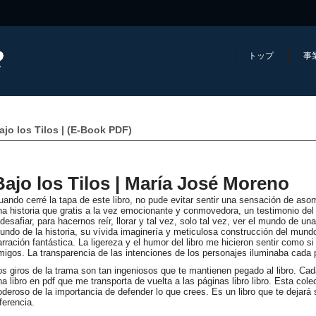
トップ
事
ajo los Tilos | (E-Book PDF)
Bajo los Tilos | María José Moreno
uando cerré la tapa de este libro, no pude evitar sentir una sensación de asom
na historia que gratis a la vez emocionante y conmovedora, un testimonio del 
 desafiar, para hacernos reír, llorar y tal vez, solo tal vez, ver el mundo de 
undo de la historia, su vívida imaginería y meticulosa construcción del mund
arración fantástica. La ligereza y el humor del libro me hicieron sentir como 
migos. La transparencia de las intenciones de los personajes iluminaba cada 
os giros de la trama son tan ingeniosos que te mantienen pegado al libro. Ca
na libro en pdf que me transporta de vuelta a las páginas libro libro. Esta col
oderoso de la importancia de defender lo que crees. Es un libro que te dejará s
ferencia.