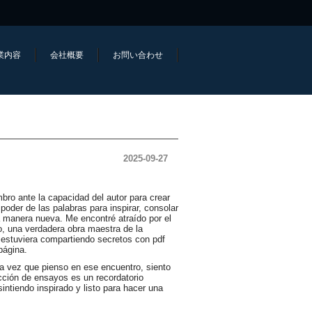
業内容
会社概要
お問い合わせ
2025-09-27
bro ante la capacidad del autor para crear
poder de las palabras para inspirar, consolar
una manera nueva. Me encontré atraído por el
o, una verdadera obra maestra de la
si estuviera compartiendo secretos con pdf
página.
da vez que pienso en ese encuentro, siento
ección de ensayos es un recordatorio
intiendo inspirado y listo para hacer una