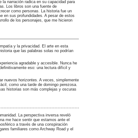
e la narración radica en su capacidad para
as. Los libros son una fuente de
recer como personas. La historia fue un
e en sus profundidades. A pesar de estos
rollo de los personajes, que me hicieron
empatía y la privacidad. El arte en esta
istoria que las palabras solas no podrían
xperiencia agradable y accesible. Nunca he
definitivamente eso: una lectura difícil y
rar nuevos horizontes. A veces, simplemente
 fácil, como una tarde de domingo perezosa.
esas historias son más complejas y oscuras
humanidad. La perspectiva inversa reveló
ina me hace sentir que estamos ante el
mosférico a través de una conspiración
lugares familiares como Archway Road y el