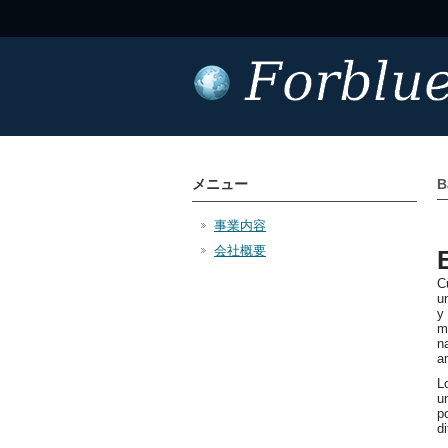
メニュー
B
事業内容
会社概要
C
u
y
m
n
a
L
u
p
di