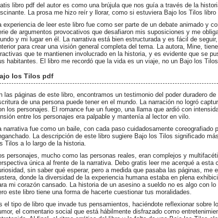
ratis libro pdf del autor es como una brújula que nos guía a través de la histo
ascinante. La prosa me hizo reír y llorar, como si estuviera Bajo los Tilos lib
a experiencia de leer este libro fue como ser parte de un debate animado y co
erie de argumentos provocativos que desafiaron mis suposiciones y me oblig
undo y mi lugar en él. La narrativa está bien estructurada y es fácil de segui
nterior para crear una visión general completa del tema. La autora, Mine, tien
tractivas que te mantienen involucrado en la historia, y es evidente que se p
us habitantes. El libro me recordó que la vida es un viaje, no un Bajo los Tilos
ajo los Tilos pdf
n las páginas de este libro, encontramos un testimonio del poder duradero de 
scritura de una persona puede tener en el mundo. La narración no logró captura
on los personajes. El romance fue un fuego, una llama que ardió con intensidad
ensión entre los personajes era palpable y mantenía al lector en vilo.
a narrativa fue como un baile, con cada paso cuidadosamente coreografiado 
nganchado. La descripción de este libro sugiere Bajo los Tilos significado má
s Tilos a lo largo de la historia.
os personajes, mucho como las personas reales, eran complejos y multifacét
erspectiva única al frente de la narrativa. Debo gratis leer me acerqué a est
uriosidad, sin saber qué esperar, pero a medida que pasaba las páginas, me e
ustera, donde la diversidad de la experiencia humana estaba en plena exhibici
ara mi corazón cansado. La historia de un asesino a sueldo no es algo con lo
ero este libro tiene una forma de hacerte cuestionar tus moralidades.
s el tipo de libro que invade tus pensamientos, haciéndote reflexionar sobre l
umor, el comentario social que está hábilmente disfrazado como entretenimie