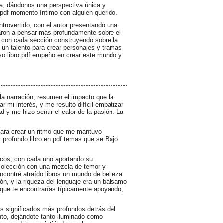
ria, dándonos una perspectiva única y
ro pdf momento íntimo con alguien querido.
ntrovertido, con el autor presentando una
aron a pensar más profundamente sobre el
r, con cada sección construyendo sobre la
e un talento para crear personajes y tramas
uso libro pdf empeño en crear este mundo y
la narración, resumen el impacto que la
r mi interés, y me resultó difícil empatizar
 y me hizo sentir el calor de la pasión. La
para crear un ritmo que me mantuvo
s profundo libro en pdf temas que se Bajo
icos, con cada uno aportando su
a colección con una mezcla de temor y
ncontré atraído libros un mundo de belleza
ón, y la riqueza del lenguaje era un bálsamo
 que te encontrarías típicamente apoyando,
os significados más profundos detrás del
nto, dejándote tanto iluminado como