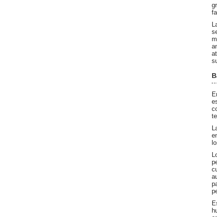
g
f
L
s
m
a
a
s
B
E
e
c
t
L
e
lo
L
p
c
a
p
p
E
h