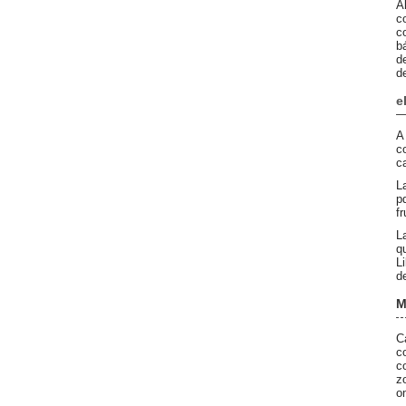
A
c
c
b
d
d
e
A
c
c
L
p
f
L
q
L
d
M
C
c
c
z
o