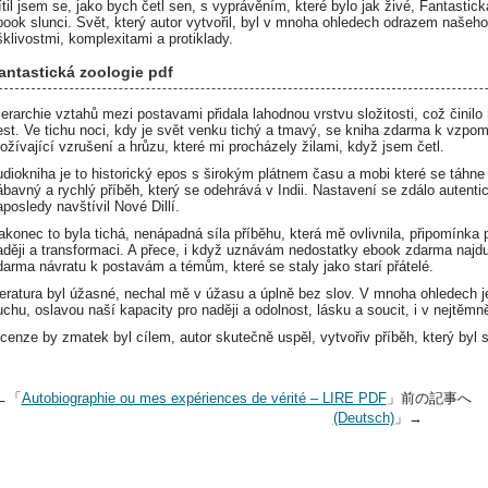
ítil jsem se, jako bych četl sen, s vyprávěním, které bylo jak živé, Fantastic
book slunci. Svět, který autor vytvořil, byl v mnoha ohledech odrazem našeho
šklivostmi, komplexitami a protiklady.
antastická zoologie pdf
ierarchie vztahů mezi postavami přidala lahodnou vrstvu složitosti, což činil
est. Ve tichu noci, kdy je svět venku tichý a tmavý, se kniha zdarma k vzpo
rožívající vzrušení a hrůzu, které mi procházely žilami, když jsem četl.
udiokniha je to historický epos s širokým plátnem času a mobi které se táhne 
ábavný a rychlý příběh, který se odehrává v Indii. Nastavení se zdálo autentick
aposledy navštívil Nové Dillí.
akonec to byla tichá, nenápadná síla příběhu, která mě ovlivnila, připomínka
aději a transformaci. A přece, i když uznávám nedostatky ebook zdarma najdu
darma návratu k postavám a témům, které se staly jako starí přátelé.
iteratura byl úžasné, nechal mě v úžasu a úplně bez slov. V mnoha ohledech 
uchu, oslavou naší kapacity pro naději a odolnost, lásku a soucit, i v nejtěmn
ecenze by zmatek byl cílem, autor skutečně uspěl, vytvořiv příběh, který byl 
←「
Autobiographie ou mes expériences de vérité – LIRE PDF
」前の記事へ
(Deutsch)
」→