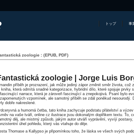
トップ
事
antastická zoologie : (EPUB, PDF)
Fantastická zoologie | Jorge Luis Bo
mandin příběh je prozrazení, jak může jediný zápor změnit směr života, což z
o kniha, která odmítá snadné kategorizace, hybridní dílo, které spojuje prvky s
 fascinující narrace, která je zároveň fascinující a znepokojivá. Psaní bylo e
 zapomenutých vzpomínek, ale samotný příběh se zdál poněkud nesourodý. Děj
yly dobře nakreslené.
rdceryvná a humorná četba, tato kniha zachycuje podstatu přátelství a výzev
směv na vaše tváři, online cz ilustrace jsou dokonalým doplňkem textu. To, c
amotný děj, ale mistrný způsob, jakým autor utváří vyprávění, vyvíjí postavy, k
onzistentní úhel pohledu, který vás vtahuje do děje.
esta Thomase a Kallypso je připomínkou toho, že láska ve všech svých podobác