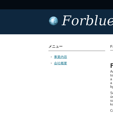
メニュー
F
事業内容
会社概要
A
t
a
a
b
S
ú
s
k
C