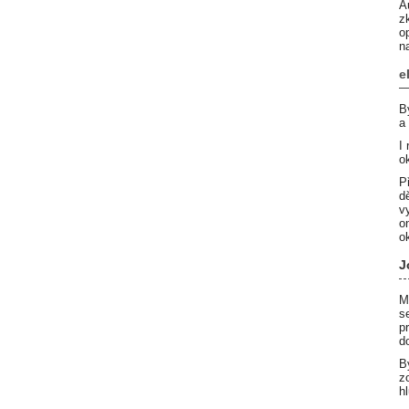
A
z
o
n
e
B
a
I
o
P
d
v
o
o
J
M
s
p
d
B
z
h