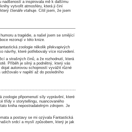
u nadšeností a inspirovala mě k dalšímu
ihy vytvořit atmosféru, která ji činí
erý čtenáře vtahuje. Cítil jsem, že jsem
 humoru a tragédie, a našel jsem se smějící
boce rezonují v této knize.
Fantastická zoologie několik překvapivých
ko návrhy, které potřebovaly více rozvedení.
cí a strašných činů, a že rozhodnutí, která
tě. Příběh je silný a podnětný, který vás
dojat autorovou schopností vyvážit různé
ás udržovalo v napětí až do posledního
á zoologie připomenutí síly vyprávění, které
 třídy v storytellingu, nuancovaného
tato kniha nepostradatelným zdrojem. Je
 témata a postavy se mi ozývala Fantastická
našich srdcí a myslí způsobem, který je jak