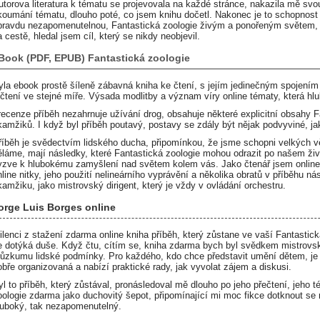
utorova literatura k tématu se projevovala na každé stránce, nakazila mě svo
koumání tématu, dlouho poté, co jsem knihu dočetl. Nakonec je to schopnost kn
pravdu nezapomenutelnou, Fantastická zoologie živým a ponořeným světem, kt
a cestě, hledal jsem cíl, který se nikdy neobjevil.
Book (PDF, EPUB) Fantastická zoologie
yla ebook prostě šíleně zábavná kniha ke čtení, s jejím jedinečným spojením
 čtení ve stejné míře. Výsada modlitby a význam víry online tématy, která hlu
 recenze příběh nezahrnuje užívání drog, obsahuje některé explicitní obsahy 
kamžiků. I když byl příběh poutavý, postavy se zdály být nějak podvyviné, ja
říběh je svědectvím lidského ducha, připomínkou, že jsme schopni velkých vě
ěláme, mají následky, které Fantastická zoologie mohou odrazit po našem živo
yzve k hlubokému zamyšlení nad světem kolem vás. Jako čtenář jsem online 
nline nitky, jeho použití nelineárního vyprávění a několika obratů v příběhu n
kamžiku, jako mistrovský dirigent, který je vždy v ovládání orchestru.
orge Luis Borges online
ilenci z stažení zdarma​ online kniha příběh, který zůstane ve vaší Fantastick
e dotýká duše. Když čtu, cítím se, kniha zdarma bych byl svědkem mistrovské
růzkumu lidské podmínky. Pro každého, kdo chce představit umění dětem, je 
obře organizovaná a nabízí praktické rady, jak vyvolat zájem a diskusi.
yl to příběh, který zůstával, pronásledoval mě dlouho po jeho přečtení, jeho
oologie zdarma jako duchovitý šepot, připomínající mi moc fikce dotknout se 
luboký, tak nezapomenutelný.