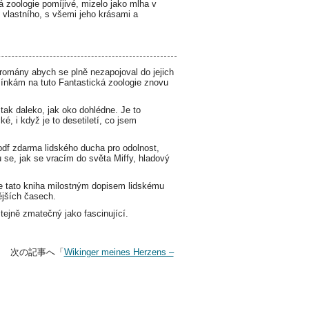
ká zoologie pomíjivé, mizelo jako mlha v
 vlastního, s všemi jeho krásami a
o romány abych se plně nezapojoval do jejich
mínkám na tuto Fantastická zoologie znovu
tak daleko, jak oko dohlédne. Je to
é, i když je to desetiletí, co jsem
 pdf zdarma lidského ducha pro odolnost,
 se, jak se vracím do světa Miffy, hladový
je tato kniha milostným dopisem lidskému
ějších časech.
stejně zmatečný jako fascinující.
 次の記事へ「
Wikinger meines Herzens –