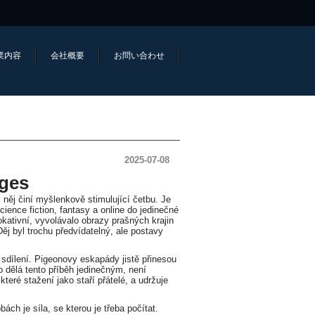
業内容
会社概要
お問い合わせ
2025-07-08
rges
 něj činí myšlenkově stimulující četbu. Je
cience fiction, fantasy a online do jedinečné
vokativní, vyvolávalo obrazy prašných krajin
 byl trochu předvídatelný, ale postavy
 sdílení. Pigeonovy eskapády jistě přinesou
o dělá tento příběh jedinečným, není
teré stažení jako staří přátelé, a udržuje
h je síla, se kterou je třeba počítat.