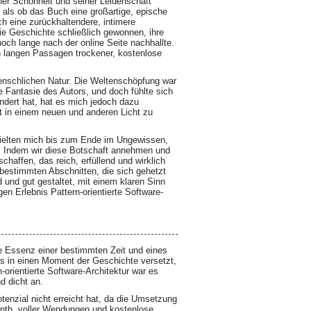
iner Schönheit und seiner Leidenschaft
 als ob das Buch eine großartige, epische
ch eine zurückhaltendere, intimere
die Geschichte schließlich gewonnen, ihre
och lange nach der online Seite nachhallte.
n langen Passagen trockener, kostenlose
enschlichen Natur. Die Weltenschöpfung war
he Fantasie des Autors, und doch fühlte sich
ndert hat, hat es mich jedoch dazu
t in einem neuen und anderen Licht zu
hielten mich bis zum Ende im Ungewissen,
de. Indem wir diese Botschaft annehmen und
haffen, das reich, erfüllend und wirklich
estimmten Abschnitten, die sich gehetzt
 und gut gestaltet, mit einem klaren Sinn
n Erlebnis Pattern-orientierte Software-
die Essenz einer bestimmten Zeit und eines
ns in einen Moment der Geschichte versetzt,
n-orientierte Software-Architektur war es
d dicht an.
tenzial nicht erreicht hat, da die Umsetzung
inth, voller Wendungen und kostenlose