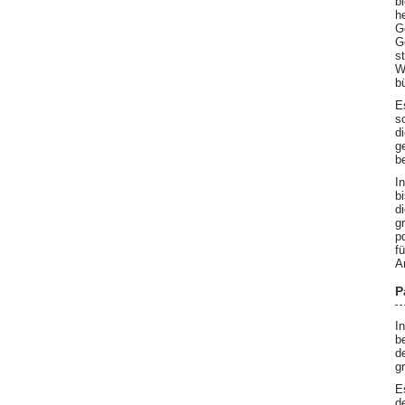
b
h
G
G
s
W
b
E
s
d
g
b
I
b
d
g
p
f
A
P
I
b
d
g
E
d