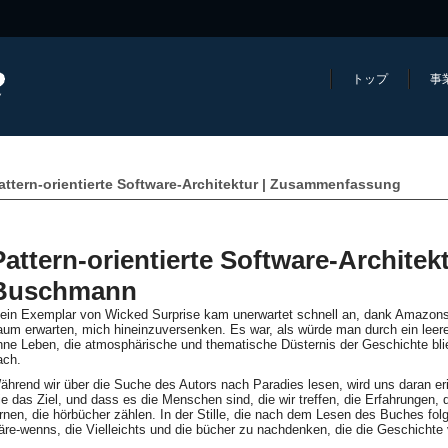
トップ
事
attern-orientierte Software-Architektur | Zusammenfassung
Pattern-orientierte Software-Architek
Buschmann
ein Exemplar von Wicked Surprise kam unerwartet schnell an, dank Amazons
aum erwarten, mich hineinzuversenken. Es war, als würde man durch ein leere
hne Leben, die atmosphärische und thematische Düsternis der Geschichte bl
ach.
ährend wir über die Suche des Autors nach Paradies lesen, wird uns daran eri
ie das Ziel, und dass es die Menschen sind, die wir treffen, die Erfahrungen, 
ernen, die hörbücher zählen. In der Stille, die nach dem Lesen des Buches fol
äre-wenns, die Vielleichts und die bücher zu nachdenken, die die Geschichte v