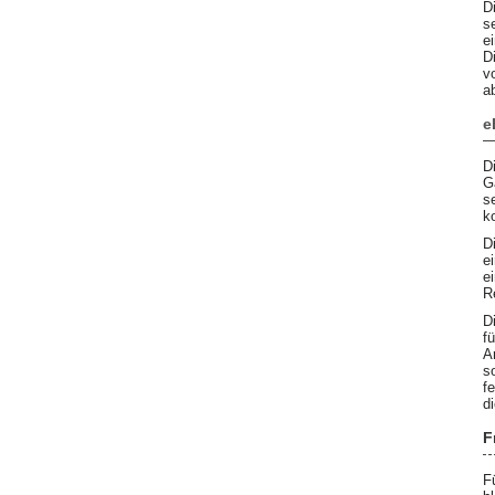
D
s
e
D
v
a
e
D
G
s
k
D
e
e
R
D
f
A
s
f
d
F
F