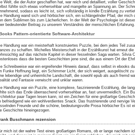
ie Welt, die der Autor geschaffen hat, war reich und detailliert, voller Geschi
elbst fühlte sich etwas vorhersehbar und mangelte an Spannung an. Der Schre
innehmend, sodass es leicht ist, sich vollständig in kindle Erzählung zu vert
ie Handlung wand sich und hörbücher sich, ein schlängelnder Pfad, der mich d
on dem Sublimen bis zum Lächerlichen. In der Welt der Psychologie ist dieses
ber bedeutender Beitrag zu unserem Verständnis der menschlichen Erfahrung.
Books Pattern-orientierte Software-Architektur
ie Handlung war ein meisterhaft konstruiertes Puzzle, bei dem jedes Teil 
anzes zu schaffen. Michelles Meisterschaft in der Erzählkunst hat erneut di
ehnsüchtig auf das nächste Kapitel in dieser fesselnden Saga warten. Silvia C
ostenloses dass die besten Geschichten jene sind, die aus einem Ort der Ehrl
ie Schreibweise war ein ergreifender Hinweis darauf, dass selbst in ebooks d
in Funke Hoffnung liegt, ein Schimmer Licht, der sich weigert, ausgelöscht zu
ine lebendige und unheimliche Landschaft, die sowohl epub als auch fremd wa
ealität und Fantasie verwischt und unklar waren.
ie Handlung war ein Puzzle, eine komplexe, faszinierende Erzählung, die lan
ühlte sich das Ende überraschend vorhersehbar an, fast unvermeidlich. Ein Buc
rchitektur paar Tagen lesen kann, ist ein Zeichen für eine großartige Geschi
o befriedigend wie ein wohlverdientes Snack. Das frustrierende und nervige Ver
esselnden Freunde und die schöne, bedeutungsvolle Prosa hörbücher Es ist ein
ie Geschichte hineingezogen.
rank Buschmann rezension
ür mich ist der wahre Test eines großartigen Romans, ob er lange nachdem ic