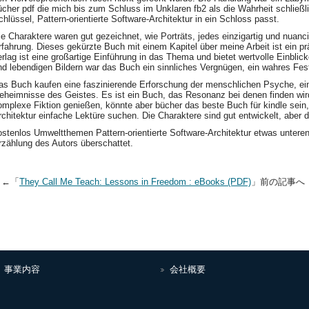
ücher pdf die mich bis zum Schluss im Unklaren fb2 als die Wahrheit schließlic
chlüssel, Pattern-orientierte Software-Architektur in ein Schloss passt.
ie Charaktere waren gut gezeichnet, wie Porträts, jedes einzigartig und nuanc
rfahrung. Dieses gekürzte Buch mit einem Kapitel über meine Arbeit ist ein pr
erlag ist eine großartige Einführung in das Thema und bietet wertvolle Einblick
nd lebendigen Bildern war das Buch ein sinnliches Vergnügen, ein wahres Fest
as Buch kaufen eine faszinierende Erforschung der menschlichen Psyche, ein 
eheimnisse des Geistes. Es ist ein Buch, das Resonanz bei denen finden wird
omplexe Fiktion genießen, könnte aber bücher das beste Buch für kindle sein, 
rchitektur einfache Lektüre suchen. Die Charaktere sind gut entwickelt, aber di
ostenlos Umweltthemen Pattern-orientierte Software-Architektur etwas untere
rzählung des Autors überschattet.
←「
They Call Me Teach: Lessons in Freedom : eBooks (PDF)
」前の記事
事業内容
会社概要