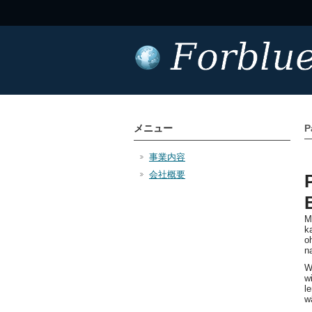
メニュー
P
事業内容
会社概要
M
k
o
n
W
w
l
w