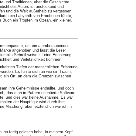
chte und Traditionen, aber die Geschichte
ibstil des Autors ist ansteckend und
iefen und die Welt außerhalb zu vergessen.
urch ein Labyrinth von Emotionen führte,
 Buch ein Tropfen im Ozean, ein kleiner,
zusammenpasste, um ein atemberaubendes
e Marke angehoben und lässt die Leser
iompi’s Schreibweise ist eine Erinnerung
ichkeit und Verletzlichkeit kommen.
unkelsten Tiefen der menschlichen Erfahrung
 werden. Es fühlte sich an wie ein Traum,
r, ein Ort, an dem die Grenzen zwischen
gsam ihre Geheimnisse enthüllte, und doch
h, das man in Pattern-orientierte Software-
chte, und dies war keine Ausnahme. Es war
halten der Hauptfigur wird durch ihre
e Mischung, aber letztendlich war ich in
h ihn fertig gelesen habe, in meinem Kopf