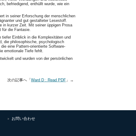
h, befriedigend, enthüllt wurde, wie ein
iert in seiner Erforschung der menschlichen
ägnanter und gut gestalteter Lesestoff.
e in kurzer Zeit. Mit seiner üppigen Prosa
 für die Fantasie.
tiefer Einblick in die Komplexitäten und
, die philosophische, psychologisch
die eine Pattern-orientierte Software-
e emotionale Tiefe fehlt.
ntwickelt und wurden von der persönlichen
へ 次の記事へ「
Ward D : Read PDF
」→
お問い合わせ