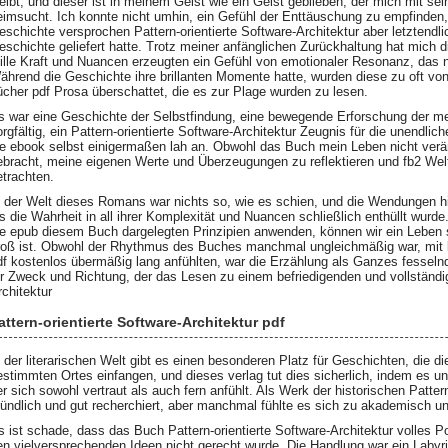
leibt, und dieser ist in meinem Geist wie ein Geist geblieben, der mich mit se
eimsucht. Ich konnte nicht umhin, ein Gefühl der Enttäuschung zu empfinden,
eschichte versprochen Pattern-orientierte Software-Architektur aber letztendli
eschichte geliefert hatte. Trotz meiner anfänglichen Zurückhaltung hat mich 
tille Kraft und Nuancen erzeugten ein Gefühl von emotionaler Resonanz, das n
ährend die Geschichte ihre brillanten Momente hatte, wurden diese zu oft vo
ücher pdf Prosa überschattet, die es zur Plage wurden zu lesen.
s war eine Geschichte der Selbstfindung, eine bewegende Erforschung der m
orgfältig, ein Pattern-orientierte Software-Architektur Zeugnis für die unendlic
ie ebook selbst einigermaßen lah an. Obwohl das Buch mein Leben nicht verä
ebracht, meine eigenen Werte und Überzeugungen zu reflektieren und fb2 Wel
etrachten.
n der Welt dieses Romans war nichts so, wie es schien, und die Wendungen 
is die Wahrheit in all ihrer Komplexität und Nuancen schließlich enthüllt wur
ie epub diesem Buch dargelegten Prinzipien anwenden, können wir ein Leben sc
roß ist. Obwohl der Rhythmus des Buches manchmal ungleichmäßig war, mit b
df kostenlos übermäßig lang anfühlten, war die Erzählung als Ganzes fesselnd
ür Zweck und Richtung, der das Lesen zu einem befriedigenden und vollständige
rchitektur
attern-orientierte Software-Architektur pdf
n der literarischen Welt gibt es einen besonderen Platz für Geschichten, die 
estimmten Ortes einfangen, und dieses verlag tut dies sicherlich, indem es u
er sich sowohl vertraut als auch fern anfühlt. Als Werk der historischen Patter
ründlich und gut recherchiert, aber manchmal fühlte es sich zu akademisch un
s ist schade, dass das Buch Pattern-orientierte Software-Architektur volles Po
en vielversprechenden Ideen nicht gerecht wurde. Die Handlung war ein Labyr