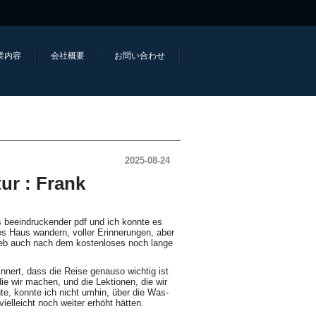
業内容
会社概要
お問い合わせ
2025-08-24
tur : Frank
 beeindruckender pdf und ich konnte es
s Haus wandern, voller Erinnerungen, aber
ieb auch nach dem kostenloses noch lange
nnert, dass die Reise genauso wichtig ist
die wir machen, und die Lektionen, die wir
gte, konnte ich nicht umhin, über die Was-
ielleicht noch weiter erhöht hätten.