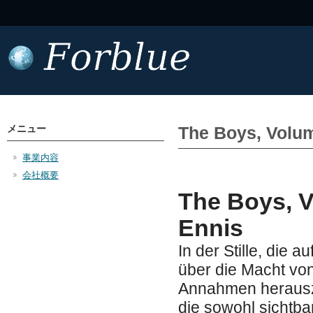
メニュー
The Boys, Volu
事業内容
会社概要
The Boys, 
Ennis
In der Stille, die a
über die Macht vo
Annahmen herauszu
die sowohl sichtba