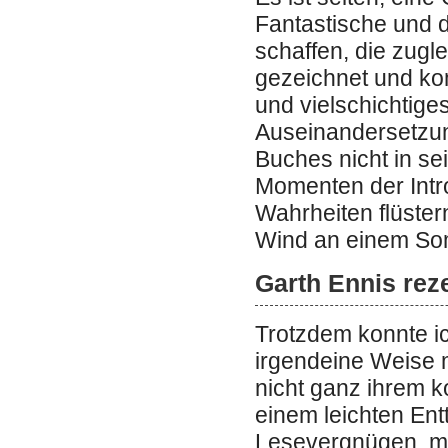
Fantastische und da
schaffen, die zugle
gezeichnet und ko
und vielschichtige
Auseinandersetzung
Buches nicht in se
Momenten der Intro
Wahrheiten flüstern
Wind an einem So
Garth Ennis rez
Trotzdem konnte ic
irgendeine Weise 
nicht ganz ihrem k
einem leichten Ent
Lesevergnügen, mi