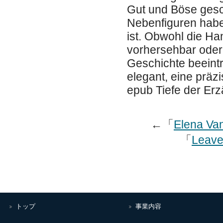
Gut und Böse gesch
Nebenfiguren haben
ist. Obwohl die H
vorhersehbar oder
Geschichte beeintr
elegant, eine präz
epub Tiefe der Erz
←「
Elena Van
「
Leave
トップ
事業内容