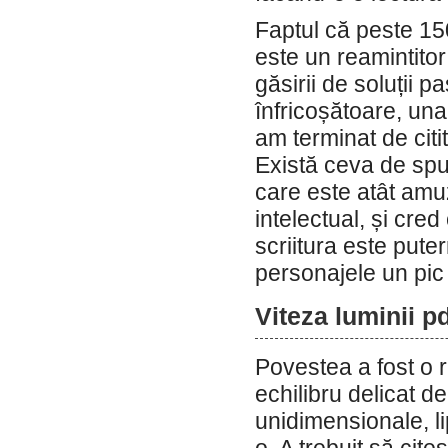
Faptul că peste 150
este un reamintitor 
găsirii de soluții 
înfricoșătoare, un
am terminat de citit,
Există ceva de spu
care este atât amu
intelectual, și cred
scriitura este puter
personajele un pic
Viteza luminii p
Povestea a fost o r
echilibru delicat d
unidimensionale, li