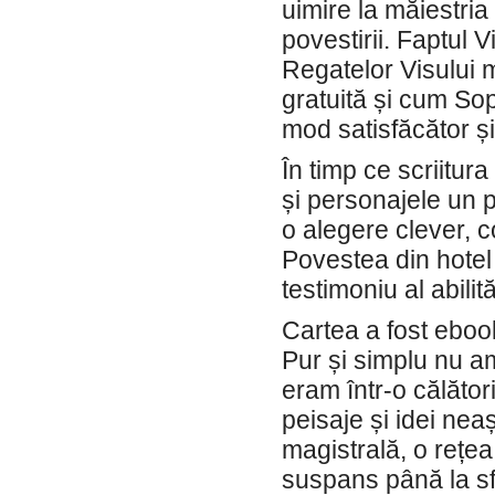
uimire la măiestria
povestirii. Faptul 
Regatelor Visului m
gratuită și cum Sop
mod satisfăcător și
În timp ce scriitura
și personajele un p
o alegere clever, c
Povestea din hotel 
testimoniu al abilit
Cartea a fost ebook
Pur și simplu nu am
eram într-o călăto
peisaje și idei nea
magistrală, o rețea
suspans până la sf