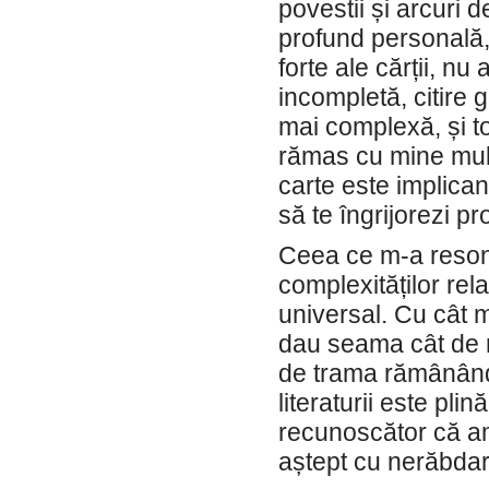
povestii și arcuri 
profund personală, 
forte ale cărții, 
incompletă, citire 
mai complexă, și to
rămas cu mine mult
carte este implicant
să te îngrijorezi p
Ceea ce m-a resona
complexităților rel
universal. Cu cât 
dau seama cât de m
de trama rămânând
literaturii este pl
recunoscător că am
aștept cu nerăbdare