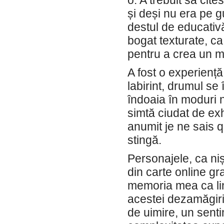
o. A trebuit să cit
și deși nu era pe g
destul de educativă
bogat texturate, ca
pentru a crea un 
A fost o experiență
labirint, drumul se
îndoaia în moduri n
simtă ciudat de exh
anumit je ne sais 
stingă.
Personajele, ca nișt
din carte online grat
memoria mea ca lini
acestei dezamăgiri
de uimire, un sent