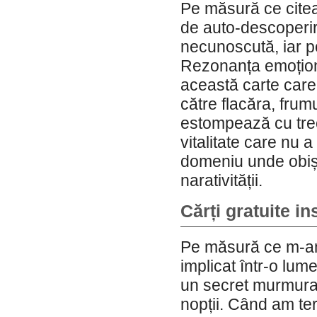
Pe măsură ce citea
de auto-descoperir
necunoscută, iar p
Rezonanța emoționa
această carte care 
către flacăra, fru
estompează cu trec
vitalitate care nu 
domeniu unde obișn
narativității.
Cărți gratuite i
Pe măsură ce m-am 
implicat într-o lume
un secret murmurat
nopții. Când am te