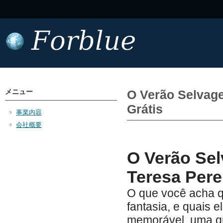
メニュー
O Verão Selvag
Grátis
事業内容
会社概要
O Verão Se
Teresa Pere
O que você acha qu
fantasia, e quais 
memorável, uma que