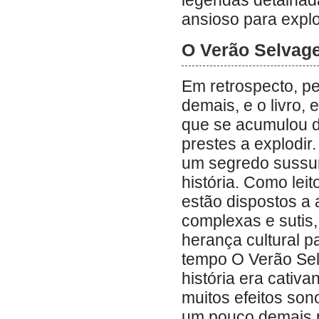
legendas detalhad
ansioso para explor
O Verão Selvag
Em retrospecto, p
demais, e o livro
que se acumulou 
prestes a explodir.
um segredo sussur
história. Como lei
estão dispostos a a
complexas e sutis
herança cultural 
tempo O Verão Selv
história era cativa
muitos efeitos son
um pouco demais p