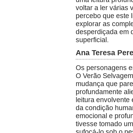
voltar a ler vária
percebo que este l
explorar as compl
desperdiçada em d
superficial.
Ana Teresa Perei
Os personagens e
O Verão Selvagem 
mudança que parec
profundamente alie
leitura envolvente
da condição huma
emocional e profu
tivesse tomado um
sufocá-lo sob o p