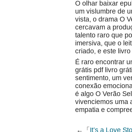
O olhar baixar epu
um vislumbre de 
vista, o drama O 
cercavam a produç
talento raro que p
imersiva, que o lei
criado, e este livr
É raro encontrar um
grátis pdf livro gr
sentimento, um ver
conexão emociona
é algo O Verão Se
vivenciemos uma 
empatia e compreen
←「
It’s a Love S