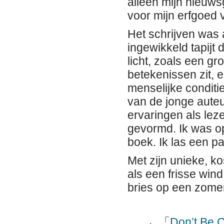
alleen mijn nieuws
voor mijn erfgoed 
Het schrijven was
ingewikkeld tapijt 
licht, zoals een gr
betekenissen zit,
menselijke conditie
van de jonge auteu
ervaringen als lez
gevormd. Ik was op
boek. Ik las een 
Met zijn unieke, k
als een frisse win
bries op een zome
←「
Don’t Be 