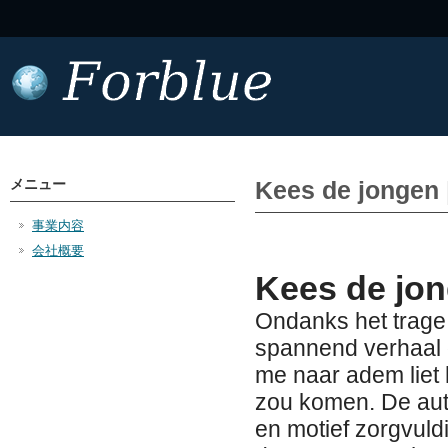
メニュー
Kees de jongen 
事業内容
会社概要
Kees de jon
Ondanks het trage 
spannend verhaal d
me naar adem liet
zou komen. De aute
en motief zorgvuld