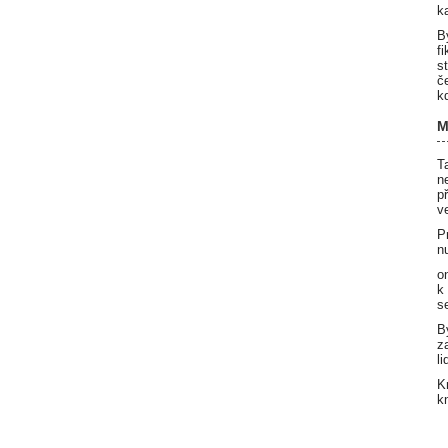
k
B
f
s
č
k
M
T
n
p
v
P
n
o
k
s
B
z
l
K
k