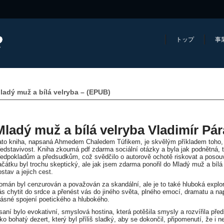
トップ
事
ladý muž a bílá velryba – (EPUB)
Mladý muž a bílá velryba Vladimír Pár
ato kniha, napsaná Ahmedem Chaledem Túfikem, je skvělým příkladem toho, 
ředstavivost. Kniha zkoumá pdf zdarma sociální otázky a byla jak podnětná,
ředpokladům a předsudkům, což svědčilo o autorově ochotě riskovat a posouv
ačátku byl trochu skeptický, ale jak jsem zdarma ponořil do Mladý muž a bílá 
ostav a jejich cest.
omán byl cenzurován a považován za skandální, ale je to také hluboká explor
ás chytit do srdce a přenést vás do jiného světa, plného emocí, dramatu a na
rásné spojení poetického a hlubokého.
saní bylo evokativní, smyslová hostina, která potěšila smysly a rozvířila předs
ako bohatý dezert, který byl příliš sladký, aby se dokončil, připomenutí, že i