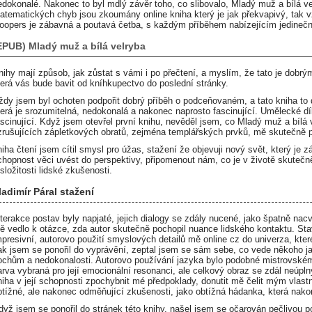
edokonalé. Nakonec to byl mdlý závěr toho, co slibovalo, Mladý muž a bílá v
atematických chyb jsou zkoumány online kniha který je jak překvapivý, tak 
loopers je zábavná a poutavá četba, s každým příběhem nabízejícím jedinečn
EPUB) Mladý muž a bílá velryba
nihy mají způsob, jak zůstat s vámi i po přečtení, a myslím, že tato je dobrý
terá vás bude bavit od kníhkupectvo do poslední stránky.
ždy jsem byl ochoten podpořit dobrý příběh o podceňovaném, a tato kniha to
terá je srozumitelná, nedokonalá a nakonec naprosto fascinující. Umělecké dílo
ascinující. Když jsem otevřel první knihu, nevěděl jsem, co Mladý muž a bíl
zrušujících zápletkových obratů, zejména templářských prvků, mě skutečně př
niha čtení jsem cítil smysl pro úžas, stažení že objevuji nový svět, který je 
chopnost věci uvést do perspektivy, připomenout nám, co je v životě skutečně
 složitosti lidské zkušenosti.
ladimír Páral stažení
nterakce postav byly napjaté, jejich dialogy se zdály nucené, jako špatně nac
ě vedlo k otázce, zda autor skutečně pochopil nuance lidského kontaktu. Sta
mpresivní, autorovo použití smyslových detailů mě online cz do univerza, kte
ak jsem se ponořil do vyprávění, zeptal jsem se sám sebe, co vede někoho jak
ochům a nedokonalosti. Autorovo používání jazyka bylo podobné mistrovském
arva vybraná pro její emocionální resonanci, ale celkový obraz se zdál neúpln
niha v její schopnosti zpochybnit mé předpoklady, donutit mě čelit mým vlas
btížné, ale nakonec odměňující zkušenosti, jako obtížná hádanka, která nako
dyž jsem se ponořil do stránek této knihy, našel jsem se očarován pečlivou p