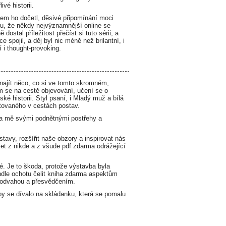
vé historii.
jsem ho dočetl, děsivé připomínání moci
ou, že někdy nejvýznamnější online se
stal příležitost přečíst si tuto sérii, a
 spojil, a děj byl nic méně než brilantní, i
í i thought-provoking.
 najít něco, co si ve tomto skromném,
m se na cestě objevování, učení se o
ské historii. Styl psaní, i Mladý muž a bílá
stovaného v cestách postav.
la mě svými podnětnými postřehy a
stavy, rozšířit naše obzory a inspirovat nás
zet z nikde a z všude pdf zdarma odrážející
é. Je to škoda, protože výstavba byla
ndle ochotu čelit kniha zdarma aspektům
e odvahou a přesvědčením.
y se dívalo na skládanku, která se pomalu