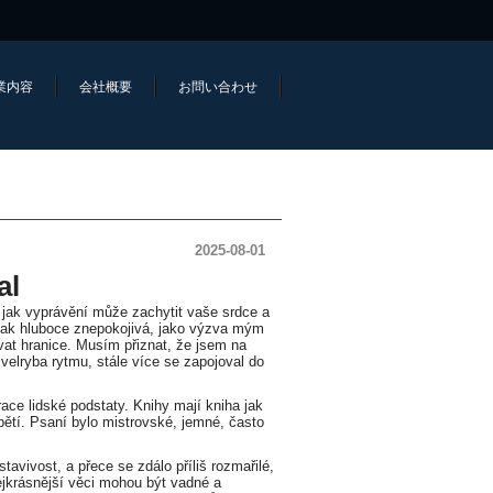
業内容
会社概要
お問い合わせ
2025-08-01
al
jak vyprávění může zachytit vaše srdce a
 tak hluboce znepokojivá, jako výzva mým
at hranice. Musím přiznat, že jsem na
velryba rytmu, stále více se zapojoval do
ace lidské podstaty. Knihy mají kniha jak
pětí. Psaní bylo mistrovské, jemné, často
tavivost, a přece se zdálo příliš rozmařilé,
 nejkrásnější věci mohou být vadné a