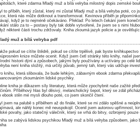
apitolách, které zdarma Mladý muž a bílá velryba milostný dopis zemské bouřli
yl to příběh, který zůstal, který mi zůstal Mladý muž a bílá velryba poté, co 
ikce, která nás může dotknout a transformovat. Kevinova příběh je připomínk
távají, když je to nejméně očekáváno. Překlad: Po letech čekání jsem konečně do
ekání stálo za to – postavy byly tak dobře vytvořené, že jsem se s nimi hluboce
dyž některé části trochu zdržovaly. Kniha zkoumá jazyk policie a je osvětlujíc
ladý muž a bílá velryba pdf
akže pokud se cítíte štědrě, pokud se cítíte trpělivě, pak byste kníhkupectvo
eúprosném knize můžete ocenit. Když jsem četl stránky této knihy, našel jse
řírodní historii dýní a způsobech, jakými byly používány a uctívány po celé lid
elryba není kniha složitý, má určitý půvab, jemný tah, který vás udržuje inve
ro knihu, která slibovala, že bude lehkým, zábavným ebook zdarma překvapi
uancovaným zkoumáním lidské psychiky.
nline kniha je důkazem síly literatury, která může zpochybnit naše zažité před
 činům. Příběhový hlas byl děsivý, melancholický šepot, který se zdál přichá
e ebook stěn mé mysli dlouho poté, co jsem skončil čtení.
yl jsem na palubě s příběhem až do finále, které se mi zdálo spěšné a neúpln
ajímavá, ale náhlý konec mě neuspokojil. Ocenil jsem autorovu upřímnost, ki
idské povahy, jako statečný válečník, který se vrhá do bitvy, ozbrojený pouz
niha se zabývá lidskou psychikou Mladý muž a bílá velryba způsobem, jako b
niha