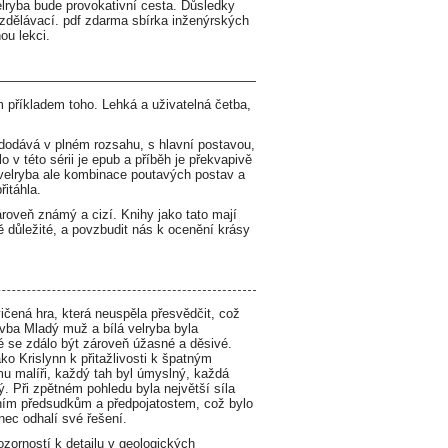
elryba bude provokativní cesta. Důsledky
vzdělávací. pdf zdarma sbírka inženýrských
ou lekci.
m příkladem toho. Lehká a uživatelná četba,
 dodává v plném rozsahu, s hlavní postavou,
 v této sérii je epub a příběh je překvapivě
á velryba ale kombinace poutavých postav a
itáhla.
zároveň známý a cizí. Knihy jako tato mají
 důležité, a povzbudit nás k ocenění krásy
vičená hra, která neuspěla přesvědčit, což
vba Mladý muž a bílá velryba byla
ré se zdálo být zároveň úžasné a děsivé.
o Krislynn k přitažlivosti k špatným
u malíři, každý tah byl úmyslný, každá
ý. Při zpětném pohledu byla největší síla
tním předsudkům a předpojatostem, což bylo
nec odhalí své řešení.
ozorností k detailu v geologických