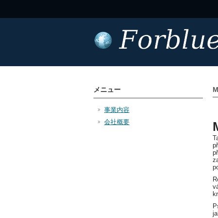
メニュー
M
事業内容
会社概要
T
p
p
z
p
R
v
k
P
j