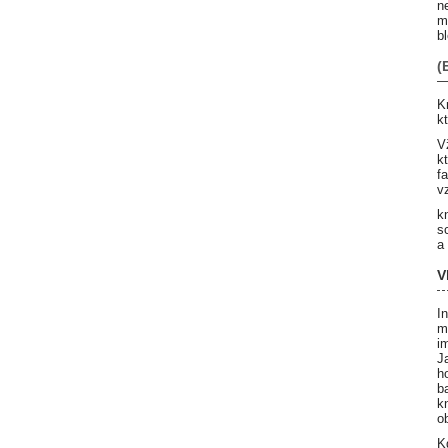
n
m
b
(
K
k
V
k
f
v
k
s
a
V
I
m
i
J
h
b
k
o
K