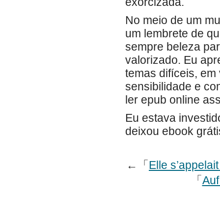
exorcizada.
No meio de um mund
um lembrete de q
sempre beleza par
valorizado. Eu apr
temas difíceis, em
sensibilidade e c
ler epub online a
Eu estava investid
deixou ebook gráti
←「
Elle s’appela
「
Auf