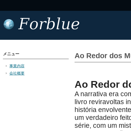
メニュー
Ao Redor dos M
事業内容
会社概要
Ao Redor do
A narrativa era c
livro reviravolta
história envolvent
um verdadeiro feit
série, com um mist