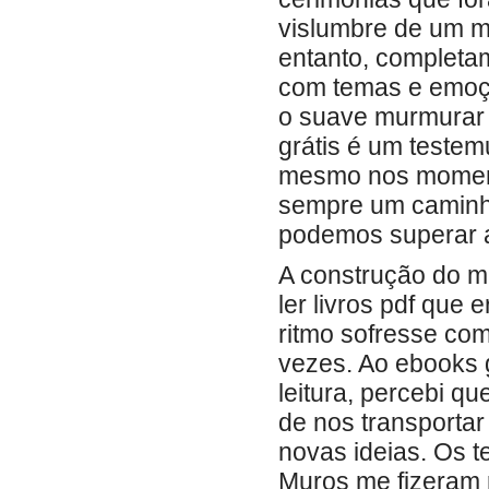
vislumbre de um m
entanto, completam
com temas e emoçõ
o suave murmurar 
grátis é um teste
mesmo nos moment
sempre um caminho
podemos superar at
A construção do m
ler livros pdf qu
ritmo sofresse com
vezes. Ao ebooks g
leitura, percebi q
de nos transporta
novas ideias. Os 
Muros me fizeram re