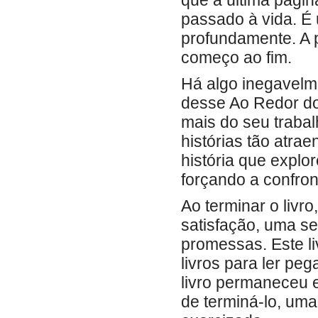
que a última página
passado à vida. É 
profundamente. A p
começo ao fim.
Há algo inegavelmen
desse Ao Redor do
mais do seu traba
histórias tão atra
história que expl
forçando a confron
Ao terminar o livr
satisfação, uma se
promessas. Este l
livros para ler pe
livro permaneceu e
de terminá-lo, um