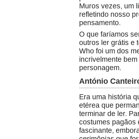
Muros vezes, um l
refletindo nosso p
pensamento.
O que faríamos sem
outros ler grátis
Who foi um dos mel
incrivelmente bem 
personagem.
António Canteir
Era uma história 
etérea que perman
terminar de ler. Pa
costumes pagãos d
fascinante, embora
cerimônias que for